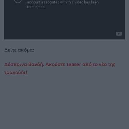
Δείτε ακόμα:
Δέσποινα Βανδή: Ακούστε teaser από το νέο της
τραγούδι!