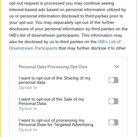
opt-out request is processed you may continue seeing
interest-based ads based on personal information utilized by
us or personal information disclosed to third parties prior to
your opt-out. You may separately opt-out of the further
disclosure of your personal information by third parties on the
IAB’s list of downstream participants. This information may
Όλα τα ρεκόρ
Ήρθε τελικά χθες
also be disclosed by us to third parties on the
IAB’s List of
σπάει το νέο video
στην Ελλάδα η
Downstream Participants
that may further disclose it to other
clip της Shakira!
Beyonce για το
third parties.
πάρτυ στον
04.06.2014
Personal Data Processing Opt Outs
Σκορπιό;
I want to opt-out of the Sharing of my
04.06.2014
personal data.
Opted In
I want to opt-out of the Sale of my
Personal Data.
Opted In
Βιογραφικά
I want to opt-out of processing my
Ελλήνων
Personal Data for Targeted Advertising.
Καλλιτεχνών
Opted In