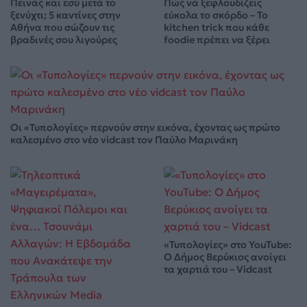
Πεινάς και εσύ μετά το
Πώς να ξεφλουδίζεις
ξενύχτι; 5 καντίνες στην
εύκολα το σκόρδο – Το
Αθήνα που σώζουν τις
kitchen trick που κάθε
βραδινές σου λιγούρες
foodie πρέπει να ξέρει
Οι «Τυπολογίες» περνούν στην εικόνα, έχοντας ως πρώτο
καλεσμένο στο νέο vidcast τον Παύλο Μαρινάκη
«Τυπολογίες» στο YouTube:
Ο Δήμος Βερύκιος ανοίγει
τα χαρτιά του – Vidcast