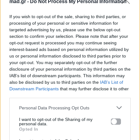
mad.gr -
Do Not Process My Personal Information
If you wish to opt-out of the sale, sharing to third parties, or
News
Corporate News
processing of your personal or sensitive information for
targeted advertising by us, please use the below opt-out
Πανελλαδικές 2026:
Μία κάρτα για όλες τις
section to confirm your selection. Please note that after your
Στην κορυφή των
προνοιακές παροχές!
opt-out request is processed you may continue seeing
βαθμολογιών η
interest-based ads based on personal information utilized by
Λαρισαία Ιωάννα
us or personal information disclosed to third parties prior to
Παπακώστα με 19.780
μόρια
your opt-out. You may separately opt-out of the further
disclosure of your personal information by third parties on the
IAB’s list of downstream participants. This information may
26.06.2026
26.06.2026
also be disclosed by us to third parties on the
IAB’s List of
Downstream Participants
that may further disclose it to other
third parties.
Personal Data Processing Opt Outs
I want to opt-out of the Sharing of my
personal data.
Life
Life
Opted In