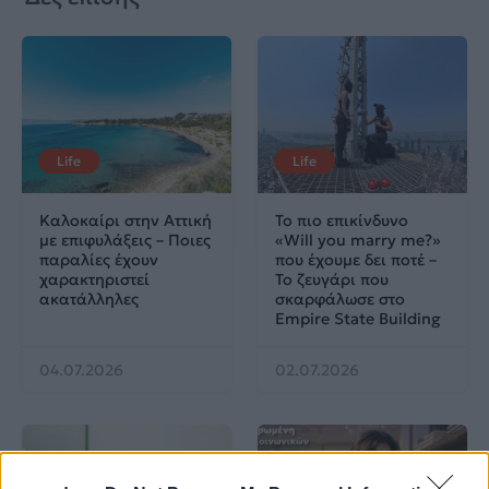
Life
Life
Καλοκαίρι στην Αττική
Το πιο επικίνδυνο
με επιφυλάξεις – Ποιες
«Will you marry me?»
παραλίες έχουν
που έχουμε δει ποτέ –
χαρακτηριστεί
Το ζευγάρι που
ακατάλληλες
σκαρφάλωσε στο
Empire State Building
04.07.2026
02.07.2026