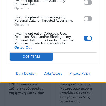
I want to opt-out of the Sale of my
Πού να μην
AKTOR: Δίπλα στους
Personal Data.
Opted In
κολυμπήσεις στην
νέους επιστήμονες με
Αττική: Οι 29
το πρόγραμμα
ακατάλληλες παραλίες
υποτροφιών
I want to opt-out of processing my
Personal Data for Targeted Advertising.
AKTOR4TheFuture
Opted In
25.06.2026
04.06.2026
I want to opt-out of Collection, Use,
Retention, Sale, and/or Sharing of my
Personal Data that Is Unrelated with the
Purposes for which it was collected.
Opted Out
CONFIRM
EUROVISION
Go out
Data Deletion
Data Access
Privacy Policy
ΕΡΤ: Εντυπωσιακή
Ηλεκτρικά πατίνια:
αύξηση κερδοφορίας
Μεταφορικό μέσο ή
στη φετινή Eurovision
«παγίδα» θανάτου;
Οδηγός ασφαλούς
μετακίνησης