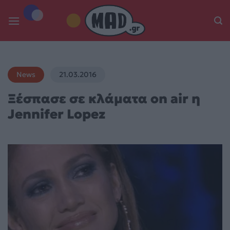
Skip
to
content
News
21.03.2016
Ξέσπασε σε κλάματα on air η
Jennifer Lopez