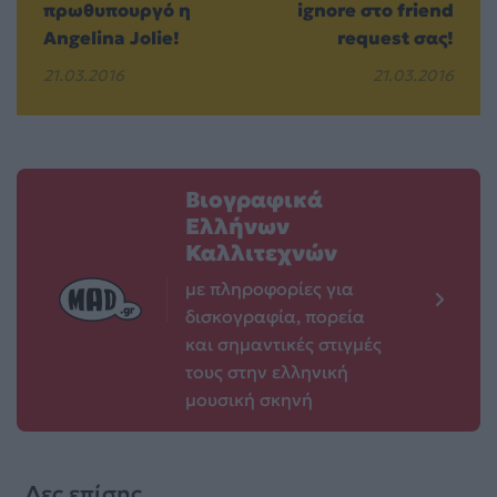
πρωθυπουργό η
ignore στο friend
Angelina Jolie!
request σας!
21.03.2016
21.03.2016
Βιογραφικά
Ελλήνων
Καλλιτεχνών
με πληροφορίες για
δισκογραφία, πορεία
και σημαντικές στιγμές
τους στην ελληνική
μουσική σκηνή
Δες επίσης