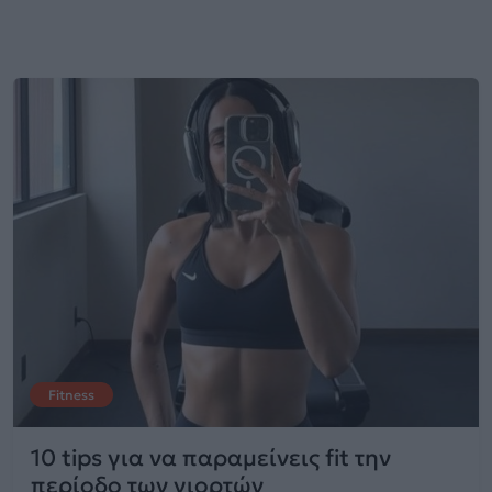
Fitness
10 tips για να παραμείνεις fit την
περίοδο των γιορτών