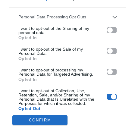
third parties.
Personal Data Processing Opt Outs
Life
I want to opt-out of the Sharing of my
personal data.
Opted In
Το «Όχι» αλλιώς: Από τα βουνά της
Πίνδου στα μικρά «όχι» που λες κάθε
I want to opt-out of the Sale of my
Personal Data.
μέρα χωρίς να το καταλαβαίνεις
Opted In
I want to opt-out of processing my
28.10.2025
Personal Data for Targeted Advertising.
Opted In
I want to opt-out of Collection, Use,
Retention, Sale, and/or Sharing of my
Personal Data that Is Unrelated with the
Purposes for which it was collected.
Opted Out
CONFIRM