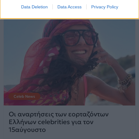
Data Deletion
Data Access
Privacy Policy
Celeb News
Οι αναρτήσεις των εορταζόντων
Ελλήνων celebrities για τον
15αύγουστο