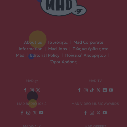
About us
|
Ταυτότητα
|
Mad Corporate
Information
|
Mad Jobs
|
Πώς να έρθεις στο
Mad
|
Editorial Policy
|
Πολιτική Απορρήτου
|
Όροι Χρήσης
MAD.gr
MAD TV
MAD RADIO 106,2
MAD VIDEO MUSIC AWARDS
MADWALK
MAD GREEKZ