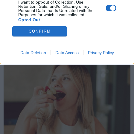
I want to opt-out of Collection, Use,
Retention, Sale, and/or Sharing of my
Personal Data that Is Unrelated with the
Βρήκαμε το πιο εύκολο σπιτικό
Purposes for which it was collected.
παγωτό και έχεις ήδη τα υλικά!
Opted Out
CONFIRM
15.07.2026
Data Deletion
Data Access
Privacy Policy