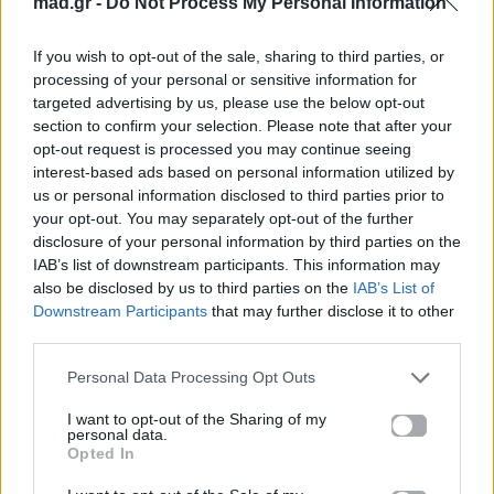
mad.gr -
Do Not Process My Personal Information
Η Αγγελική Ηλιάδη αποκαλύπτει: «Το
μετάνιωσα που συγχώρησα την
If you wish to opt-out of the sale, sharing to third parties, or
απιστία – Δεν σταματούν ποτέ»
processing of your personal or sensitive information for
targeted advertising by us, please use the below opt-out
section to confirm your selection. Please note that after your
19.07.2026
opt-out request is processed you may continue seeing
interest-based ads based on personal information utilized by
us or personal information disclosed to third parties prior to
your opt-out. You may separately opt-out of the further
disclosure of your personal information by third parties on the
IAB’s list of downstream participants. This information may
also be disclosed by us to third parties on the
IAB’s List of
Downstream Participants
that may further disclose it to other
third parties.
Personal Data Processing Opt Outs
I want to opt-out of the Sharing of my
personal data.
Opted In