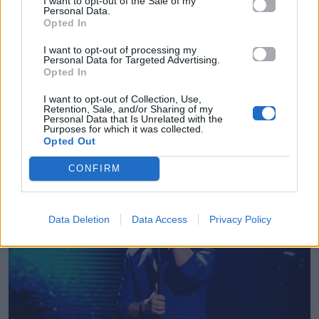
I want to opt-out of the Sale of my
TV
Personal Data.
Opted In
Η Μαίρη Συνατσάκη στο After Dark: «Η
I want to opt-out of processing my
Personal Data for Targeted Advertising.
απώλεια της θείας μου στα 40 της με
Opted In
έκανε να καταλάβω ότι το τώρα είναι
το παν»
I want to opt-out of Collection, Use,
Retention, Sale, and/or Sharing of my
Personal Data that Is Unrelated with the
Purposes for which it was collected.
19.07.2026
Opted Out
CONFIRM
Data Deletion
Data Access
Privacy Policy