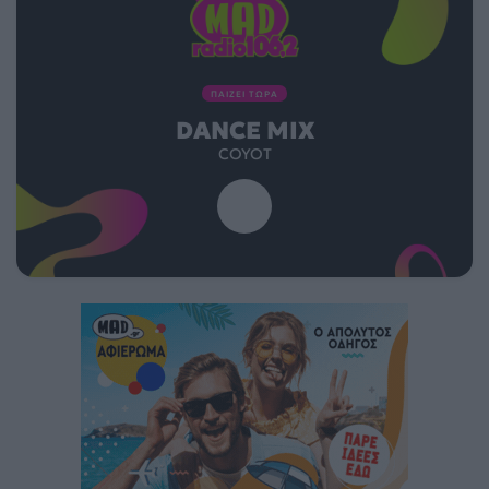
ΠΑΙΖΕΙ ΤΩΡΑ
DANCE MIX
COYOT