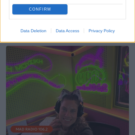
trend είναι πιο ήρεμο
«Είμαι χρόνια στη
απ’ όσο φαντάζεσαι
δουλειά, αλλά ο
CONFIRM
κόσμος ξέρει μόνο το
20% για εμένα!»
30.07.2026
29.07.2026
Data Deletion
Data Access
Privacy Policy
MAD RADIO 106.2