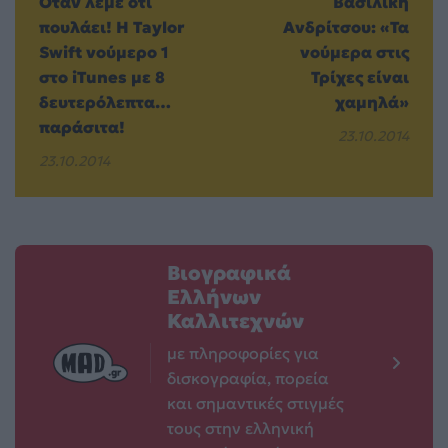
Όταν λέμε ότι
Βασιλική
πουλάει! Η Taylor
Ανδρίτσου: «Τα
Swift νούμερο 1
νούμερα στις
στο iTunes με 8
Τρίχες είναι
δευτερόλεπτα…
χαμηλά»
παράσιτα!
23.10.2014
23.10.2014
Βιογραφικά
Ελλήνων
Καλλιτεχνών
με πληροφορίες για
δισκογραφία, πορεία
και σημαντικές στιγμές
τους στην ελληνική