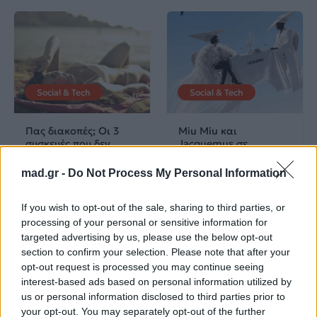
Social & Tech
Social & Tech
Πας διακοπές; Οι 3
Miu Miu και
συσκευές που δεν
Jacquemus σε
πρέπει να αφήσεις
παράλληλο σύμπαν –
στην πρίζα
Η AI creator με τα πιο
mad.gr -
Do Not Process My Personal Information
σουρεαλιστικά fashion
campaigns
If you wish to opt-out of the sale, sharing to third parties, or
processing of your personal or sensitive information for
02.08.2026
31.07.2026
targeted advertising by us, please use the below opt-out
section to confirm your selection. Please note that after your
opt-out request is processed you may continue seeing
interest-based ads based on personal information utilized by
us or personal information disclosed to third parties prior to
your opt-out. You may separately opt-out of the further