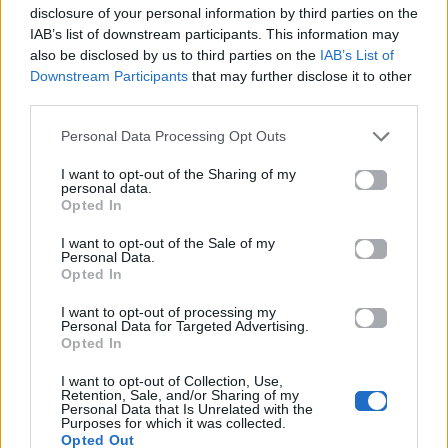
disclosure of your personal information by third parties on the
IAB’s list of downstream participants. This information may
Social & Tech
Social & Tech
also be disclosed by us to third parties on the
IAB’s List of
Downstream Participants
that may further disclose it to other
Ο «Δάσκαλος Λι»
Θες να γίνεις
third parties.
είναι ο viral γκουρού
influencer; Το ChatGPT
που δεν ξέραμε ότι
έχει τη λύση και είναι
Personal Data Processing Opt Outs
χρειαζόμασταν
πανεύκολη
I want to opt-out of the Sharing of my
personal data.
31.07.2026
31.07.2026
Opted In
I want to opt-out of the Sale of my
Personal Data.
Opted In
I want to opt-out of processing my
Personal Data for Targeted Advertising.
Opted In
Social & Tech
MAD RADIO 106.2
I want to opt-out of Collection, Use,
Retention, Sale, and/or Sharing of my
Personal Data that Is Unrelated with the
Ξέχνα το hot girl
Ο Steve Provis στο
Purposes for which it was collected.
summer! Το νέο viral
Mad Radio 106,2:
Opted Out