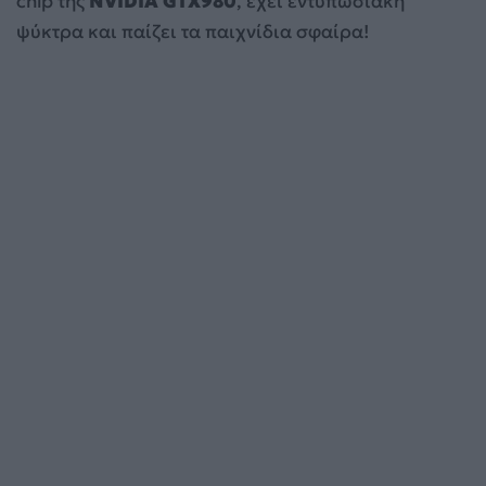
chip της
NVIDIA GTX980
, έχει εντυπωσιακή
ψύκτρα και παίζει τα παιχνίδια σφαίρα!