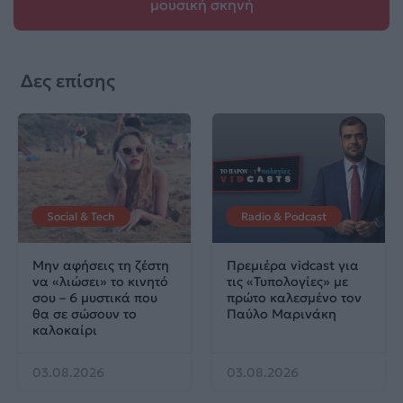
μουσική σκηνή
Δες επίσης
Social & Tech
Radio & Podcast
Μην αφήσεις τη ζέστη
Πρεμιέρα vidcast για
να «λιώσει» το κινητό
τις «Τυπολογίες» με
σου – 6 μυστικά που
πρώτο καλεσμένο τον
θα σε σώσουν το
Παύλο Μαρινάκη
καλοκαίρι
03.08.2026
03.08.2026