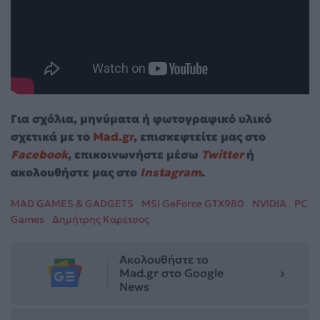
Για σχόλια, μηνύματα ή φωτογραφικό υλικό
σχετικά με το
Mad.gr
, επισκεφτείτε μας στο
Facebook
, επικοινωνήστε μέσω
Twitter
ή
ακολουθήστε μας στο
Instagram
.
MAD GAMES & GADGETS
MSI GeForce GTX980
NVIDIA
PC
Games
Δημήτρης Καρέτσος
Ακολουθήστε το
Mad.gr στο Google
News