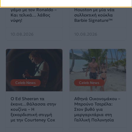
την Georgina για τον
θρυλική Whitney
γάμο με τον Ronaldo –
Houston με μία νέα
Και τελικά… λάθος
συλλεκτική κούκλα
νύφη!
Barbie Signature™
10.08.2026
10.08.2026
Celeb News
Celeb News
Ο Ed Sheeran τα
Αθηνά Οικονομάκου –
έκανε…θάλασσα στην
Μπρούνο Τσερέλα:
κουζίνα – Η
Στον βυθό για
ξεκαρδιστική στιγμή
μαργαριτάρια στη
με την Courteney Cox
Γαλλική Πολυνησία