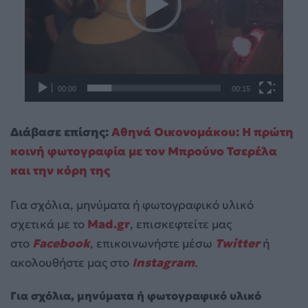
00:00
00:15
Διάβασε επίσης:
Αθηνά Οικονομάκου: Η πρώτη
κοινή φωτογραφία με τον Μπρούνο Τσερέλα
και την κόρη της
Για σχόλια, μηνύματα ή φωτογραφικό υλικό
σχετικά με το
Mad.gr
, επισκεφτείτε μας
στο
Facebook
, επικοινωνήστε μέσω
Twitter
ή
ακολουθήστε μας στο
Instagram
.
Για σχόλια, μηνύματα ή φωτογραφικό υλικό