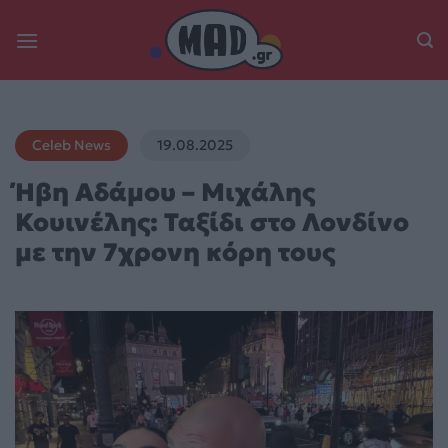
Skip
to
content
Celeb News
19.08.2025
Ήβη Αδάμου – Μιχάλης
Κουινέλης: Ταξίδι στο Λονδίνο
με την 7χρονη κόρη τους