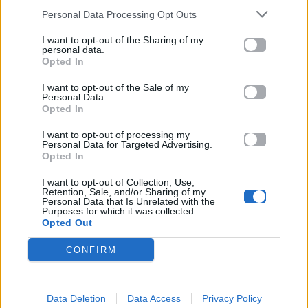
Personal Data Processing Opt Outs
Celeb News
Celeb News
I want to opt-out of the Sharing of my
personal data.
«Κάποιοι άντρες είναι
«Δεν υπάρχει λόγος να
Opted In
κατώτεροι των
φοβόμαστε»: Το viral
περιστάσεων» – Η
βίντεο της Μαρίνα
I want to opt-out of the Sale of my
Personal Data.
ανάρτηση της
Βερνίκου με τον
Opted In
Ανδρομάχης που
λαγοκέφαλο
φούντωσε τις φήμες
I want to opt-out of processing my
Personal Data for Targeted Advertising.
10.08.2026
10.08.2026
Opted In
I want to opt-out of Collection, Use,
Retention, Sale, and/or Sharing of my
Personal Data that Is Unrelated with the
Purposes for which it was collected.
Opted Out
CONFIRM
Celeb News
Celeb News
Data Deletion
Data Access
Privacy Policy
2.000 fans περίμεναν
Η Barbie® τιμά τη