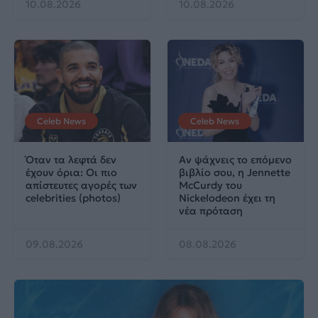
10.08.2026
10.08.2026
Celeb News
Celeb News
Όταν τα λεφτά δεν
Αν ψάχνεις το επόμενο
έχουν όρια: Οι πιο
βιβλίο σου, η Jennette
απίστευτες αγορές των
McCurdy του
celebrities (photos)
Nickelodeon έχει τη
νέα πρόταση
09.08.2026
08.08.2026