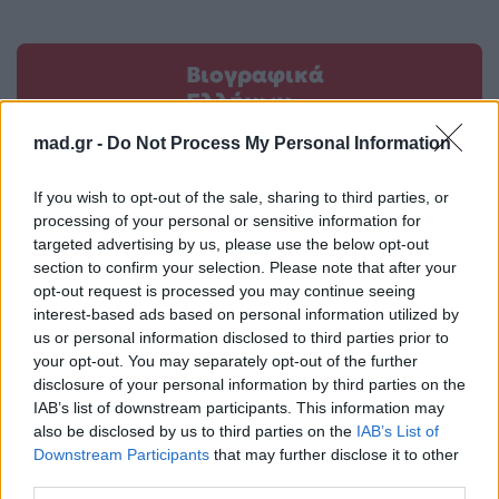
Βιογραφικά
Ελλήνων
Καλλιτεχνών
mad.gr -
Do Not Process My Personal Information
με πληροφορίες για
δισκογραφία, πορεία
If you wish to opt-out of the sale, sharing to third parties, or
και σημαντικές στιγμές
processing of your personal or sensitive information for
targeted advertising by us, please use the below opt-out
τους στην ελληνική
section to confirm your selection. Please note that after your
μουσική σκηνή
opt-out request is processed you may continue seeing
interest-based ads based on personal information utilized by
us or personal information disclosed to third parties prior to
your opt-out. You may separately opt-out of the further
Δες επίσης
disclosure of your personal information by third parties on the
IAB’s list of downstream participants. This information may
also be disclosed by us to third parties on the
IAB’s List of
Downstream Participants
that may further disclose it to other
third parties.