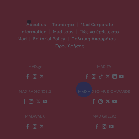
About us
|
Ταυτότητα
|
Mad Corporate
Information
|
Mad Jobs
|
Πώς να έρθεις στο
Mad
|
Editorial Policy
|
Πολιτική Απορρήτου
|
Όροι Χρήσης
MAD.gr
MAD TV
MAD RADIO 106,2
MAD VIDEO MUSIC AWARDS
MADWALK
MAD GREEKZ