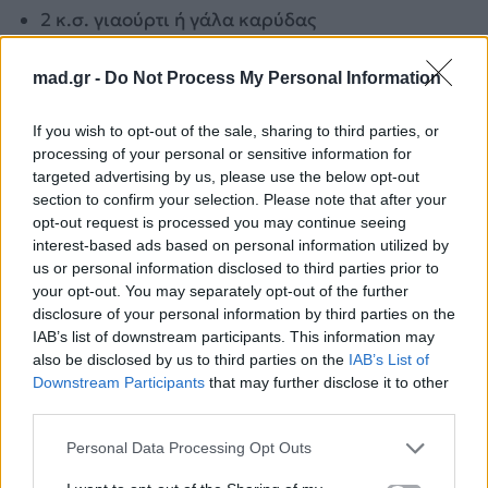
2 κ.σ. γιαούρτι ή γάλα καρύδας
Εκτέλεση:
mad.gr -
Do Not Process My Personal Information
Χτυπάς όλα τα υλικά στο μπλέντερ μέχρι να
If you wish to opt-out of the sale, sharing to third parties, or
γίνουν λεία κρέμα. Σερβίρεις άμεσα σαν
soft
processing of your personal or sensitive information for
ice cream ή το βάζεις λίγο στην κατάψυξη
.
targeted advertising by us, please use the below opt-out
section to confirm your selection. Please note that after your
opt-out request is processed you may continue seeing
Tip
: Λίγο lime από πάνω απογειώνει τη γεύση.
interest-based ads based on personal information utilized by
us or personal information disclosed to third parties prior to
your opt-out. You may separately opt-out of the further
disclosure of your personal information by third parties on the
IAB’s list of downstream participants. This information may
also be disclosed by us to third parties on the
IAB’s List of
Downstream Participants
that may further disclose it to other
third parties.
Personal Data Processing Opt Outs