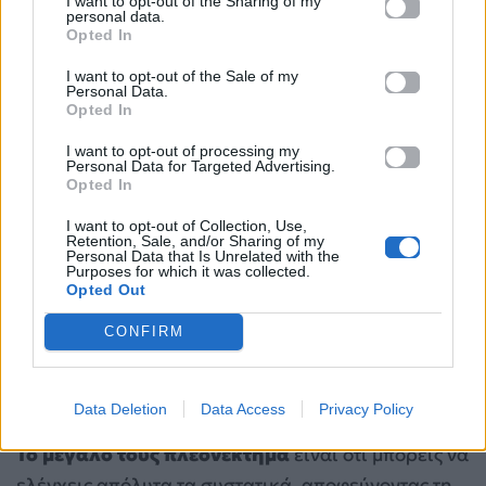
I want to opt-out of the Sharing of my
personal data.
Opted In
I want to opt-out of the Sale of my
Personal Data.
Opted In
Πηγή: Unsplash
I want to opt-out of processing my
Personal Data for Targeted Advertising.
Opted In
Τα
σπιτικά παγωτά
χωρίς ζάχαρη αποτελούν μια
I want to opt-out of Collection, Use,
Retention, Sale, and/or Sharing of my
από τις πιο εύκολες, γρήγορες και υγιεινές λύσεις
Personal Data that Is Unrelated with the
Purposes for which it was collected.
για να απολαμβάνεις ένα γλυκό χωρίς τύψεις μέσα
Opted Out
στο καλοκαίρι. Με
απλά και φυσικά υλικά
, όπως
CONFIRM
φρούτα, γιαούρτι ή φυτικά γάλατα, μπορείς να
δημιουργήσεις απολαυστικές συνταγές που δεν
στερούνται καθόλου γεύσης.
Data Deletion
Data Access
Privacy Policy
Το μεγάλο τους πλεονέκτημα
είναι ότι μπορείς να
ελέγχεις απόλυτα τα συστατικά, αποφεύγοντας τη