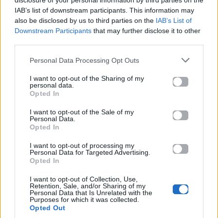
disclosure of your personal information by third parties on the
IAB’s list of downstream participants. This information may
also be disclosed by us to third parties on the
IAB’s List of
Downstream Participants
that may further disclose it to other
third parties.
Δες κι αυτό…
Personal Data Processing Opt Outs
Για σχόλια, μηνύματα ή φωτογραφικό υλικό
σχετικά με το
Mad.gr
, επισκεφτείτε μας στο
I want to opt-out of the Sharing of my
personal data.
Facebook
, επικοινωνήστε μέσω
Twitter
ή
Opted In
ακολουθήστε μας στο
Instagram
.
I want to opt-out of the Sale of my
Personal Data.
beauty
skincare
πρόσωπο
Opted In
I want to opt-out of processing my
Ακολουθήστε το
Personal Data for Targeted Advertising.
Mad.gr στο Google
Opted In
News
I want to opt-out of Collection, Use,
Retention, Sale, and/or Sharing of my
Personal Data that Is Unrelated with the
Ακολουθήστε το
Purposes for which it was collected.
Mad.gr στο MSN
Opted Out