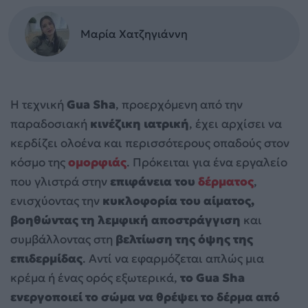
Μαρία Χατζηγιάννη
Η τεχνική
Gua Sha
, προερχόμενη από την
παραδοσιακή
κινέζικη ιατρική
, έχει αρχίσει να
κερδίζει ολοένα και περισσότερους οπαδούς στον
κόσμο της
ομορφιάς
. Πρόκειται για ένα εργαλείο
που γλιστρά στην
επιφάνεια του
δέρματος
,
ενισχύοντας την
κυκλοφορία του αίματος,
βοηθώντας τη λεμφική αποστράγγιση
και
συμβάλλοντας στη
βελτίωση της όψης της
επιδερμίδας
. Αντί να εφαρμόζεται απλώς μια
κρέμα ή ένας ορός εξωτερικά,
το Gua Sha
ενεργοποιεί το σώμα να θρέψει το δέρμα από