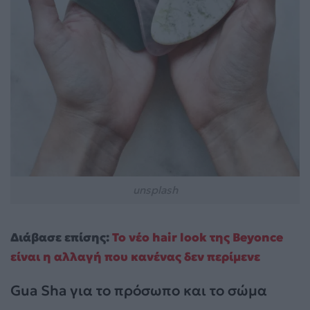
unsplash
Διάβασε επίσης:
Το νέο hair look της Beyonce
είναι η αλλαγή που κανένας δεν περίμενε
Gua Sha για το πρόσωπο και το σώμα