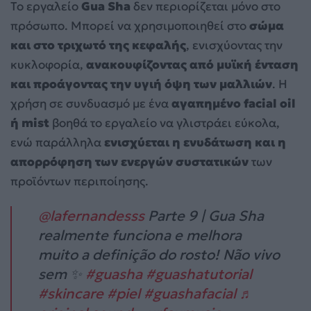
Το εργαλείο
Gua Sha
δεν περιορίζεται μόνο στο
πρόσωπο. Μπορεί να χρησιμοποιηθεί στο
σώμα
και στο τριχωτό της κεφαλής
, ενισχύοντας την
κυκλοφορία,
ανακουφίζοντας από μυϊκή ένταση
και προάγοντας την υγιή όψη των μαλλιών
. Η
χρήση σε συνδυασμό με ένα
αγαπημένο facial oil
ή mist
βοηθά το εργαλείο να γλιστράει εύκολα,
ενώ παράλληλα
ενισχύεται η ενυδάτωση και η
απορρόφηση
των ενεργών συστατικών
των
προϊόντων περιποίησης.
@lafernandesss
Parte 9 | Gua Sha
realmente funciona e melhora
muito a definição do rosto! Não vivo
sem ✨
#guasha
#guashatutorial
#skincare
#piel
#guashafacial
♬