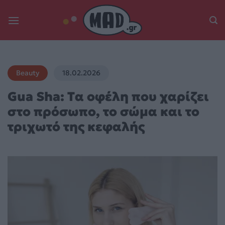
Skip
to
content
Beauty
18.02.2026
Gua Sha: Tα οφέλη που χαρίζει
στο πρόσωπο, το σώμα και το
τριχωτό της κεφαλής