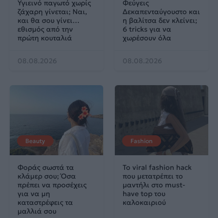
Υγιεινό παγωτό χωρίς
Φεύγεις
ζάχαρη γίνεται; Ναι,
Δεκαπενταύγουστο και
και θα σου γίνει…
η βαλίτσα δεν κλείνει;
εθισμός από την
6 tricks για να
πρώτη κουταλιά
χωρέσουν όλα
08.08.2026
08.08.2026
Beauty
Fashion
Φοράς σωστά τα
Το viral fashion hack
κλάμερ σου; Όσα
που μετατρέπει το
πρέπει να προσέχεις
μαντήλι στο must-
για να μη
have top του
καταστρέφεις τα
καλοκαιριού
μαλλιά σου