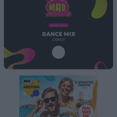
ΠΑΙΖΕΙ ΤΩΡΑ
DANCE MIX
COYOT