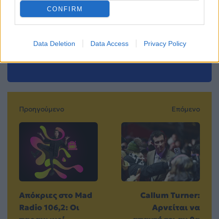
CONFIRM
Μοιράσου αυτό το άρθρο
Data Deletion
Data Access
Privacy Policy
Προηγούμενο
Επόμενο
Απόκριες στο Mad
Callum Turner:
Radio 106,2: Οι
Αρνείται να