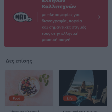
Ελλήνων
Καλλιτεχνών
με πληροφορίες για
δισκογραφία, πορεία
και σημαντικές στιγμές
τους στην ελληνική
μουσική σκηνή
Δες επίσης
Food
Life
Ξέχνα το κλασικό
Πριν στήσεις σκηνή,