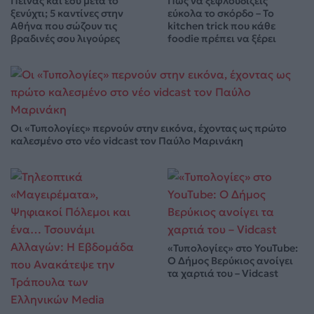
Πεινάς και εσύ μετά το
Πώς να ξεφλουδίζεις
ξενύχτι; 5 καντίνες στην
εύκολα το σκόρδο – Το
Αθήνα που σώζουν τις
kitchen trick που κάθε
βραδινές σου λιγούρες
foodie πρέπει να ξέρει
Οι «Τυπολογίες» περνούν στην εικόνα, έχοντας ως πρώτο
καλεσμένο στο νέο vidcast τον Παύλο Μαρινάκη
«Τυπολογίες» στο YouTube:
Ο Δήμος Βερύκιος ανοίγει
τα χαρτιά του – Vidcast