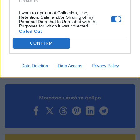
Opted In
ακολουθήστε μας στο
Instagram
.
I want to opt-out of Collection, Use,
Καλοκαίρι 2026
μακιγιάζ
Retention, Sale, and/or Sharing of my
Personal Data that Is Unrelated with the
Purposes for which it was collected.
Opted Out
Ακολουθήστε το
Mad.gr στο Google
CONFIRM
News
Ακολουθήστε το
Data Deletion
Data Access
Privacy Policy
Mad.gr στο MSN
Μοιράσου αυτό το άρθρο