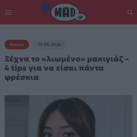
Skip
to
content
Beauty
13.06.2026
Ξέχνα το «λιωμένο» μακιγιάζ –
4 tips για να είσαι πάντα
φρέσκια