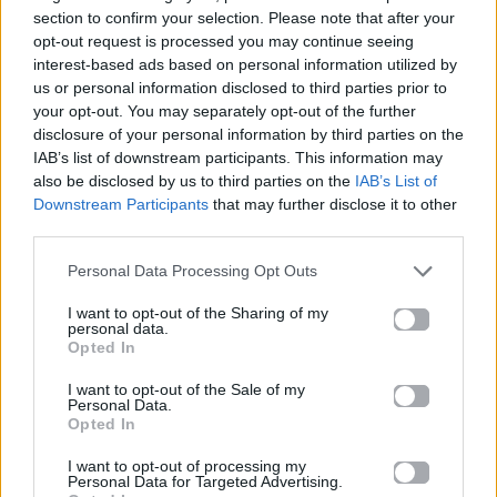
section to confirm your selection. Please note that after your
Μην παραλείπετε ποτέ το
setting spray
, το οποίο
opt-out request is processed you may continue seeing
λειτουργεί ως το τελικό «κλειδί» για να διατηρηθεί
interest-based ads based on personal information utilized by
us or personal information disclosed to third parties prior to
το look ανέπαφο. Πέρα από τη σταθερότητα που
your opt-out. You may separately opt-out of the further
προσφέρει, ένα καλό spray
ενυδατώνει ελαφρώς
disclosure of your personal information by third parties on the
την επιδερμίδα,
απομακρύνοντας την όψη της
IAB’s list of downstream participants. This information may
also be disclosed by us to third parties on the
IAB’s List of
«πουδραρισμένης» επιδερμίδας και προσφέροντας
Downstream Participants
that may further disclose it to other
μια ευχάριστη αίσθηση δροσιάς.
third parties.
Καλοκαίρι 2026: Οι 5 αρωματικές τάσεις που
Personal Data Processing Opt Outs
θα οσφραίνεσαι παντού
I want to opt-out of the Sharing of my
personal data.
Γιατί το «Sunrise Blonde» είναι το χρώμα που
Opted In
θα ζητήσουν όλες στο κομμωτήριο φέτος
I want to opt-out of the Sale of my
Personal Data.
Για σχόλια, μηνύματα ή φωτογραφικό υλικό
Opted In
σχετικά με το
Mad.gr
, επισκεφτείτε μας στο
I want to opt-out of processing my
Facebook
, επικοινωνήστε μέσω
Twitter
ή
Personal Data for Targeted Advertising.