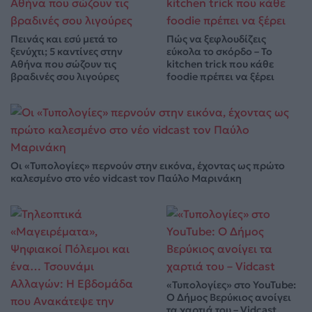
Πεινάς και εσύ μετά το
Πώς να ξεφλουδίζεις
ξενύχτι; 5 καντίνες στην
εύκολα το σκόρδο – Το
Αθήνα που σώζουν τις
kitchen trick που κάθε
βραδινές σου λιγούρες
foodie πρέπει να ξέρει
Οι «Τυπολογίες» περνούν στην εικόνα, έχοντας ως πρώτο
καλεσμένο στο νέο vidcast τον Παύλο Μαρινάκη
«Τυπολογίες» στο YouTube:
Ο Δήμος Βερύκιος ανοίγει
τα χαρτιά του – Vidcast