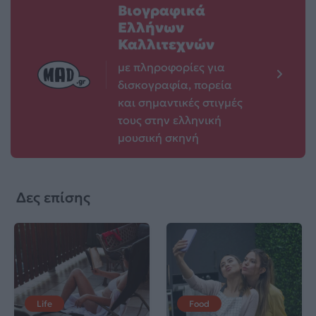
Βιογραφικά
Ελλήνων
Καλλιτεχνών
με πληροφορίες για
δισκογραφία, πορεία
και σημαντικές στιγμές
τους στην ελληνική
μουσική σκηνή
Δες επίσης
Life
Food