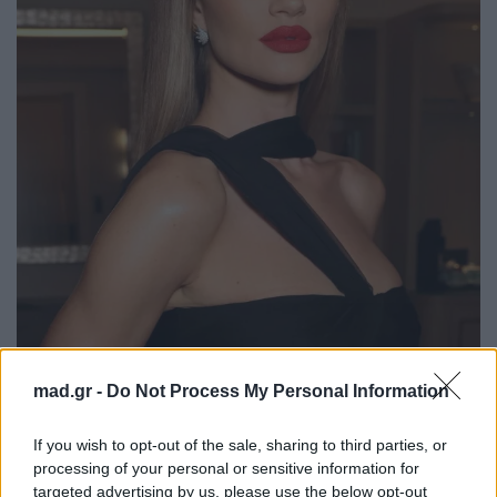
mad.gr -
Do Not Process My Personal Information
https://www.instagram.com/nikki_makeup/
If you wish to opt-out of the sale, sharing to third parties, or
processing of your personal or sensitive information for
4. Setting spray για το τελικό «κλείδωμα»
targeted advertising by us, please use the below opt-out