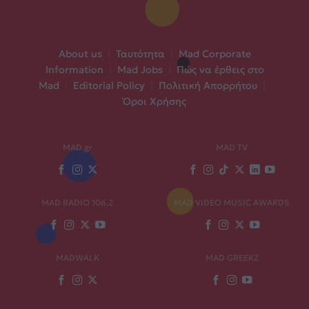
About us
|
Ταυτότητα
|
Mad Corporate
Information
|
Mad Jobs
|
Πώς να έρθεις στο
Mad
|
Editorial Policy
|
Πολιτική Απορρήτου
|
Όροι Χρήσης
MAD.gr
MAD TV
MAD RADIO 106,2
MAD VIDEO MUSIC AWARDS
MADWALK
MAD GREEKZ