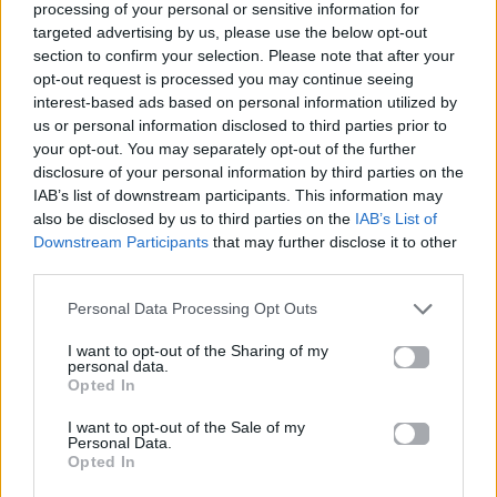
processing of your personal or sensitive information for
targeted advertising by us, please use the below opt-out
section to confirm your selection. Please note that after your
opt-out request is processed you may continue seeing
Για σχόλια, μηνύματα ή φωτογραφικό υλικό
interest-based ads based on personal information utilized by
σχετικά με το
Mad.gr
, επισκεφτείτε μας στο
us or personal information disclosed to third parties prior to
Facebook
, επικοινωνήστε μέσω
Twitter
ή
your opt-out. You may separately opt-out of the further
disclosure of your personal information by third parties on the
ακολουθήστε μας στο
Instagram
.
IAB’s list of downstream participants. This information may
also be disclosed by us to third parties on the
IAB’s List of
Fashion
Εβδομάδα Μόδας Νέας Υόρκης
μόδα
Downstream Participants
that may further disclose it to other
third parties.
Ακολουθήστε το
Mad.gr στο Google
Personal Data Processing Opt Outs
News
I want to opt-out of the Sharing of my
personal data.
Opted In
Ακολουθήστε το
Mad.gr στο MSN
I want to opt-out of the Sale of my
Personal Data.
Opted In