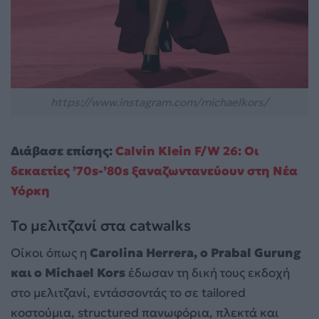
https://www.instagram.com/michaelkors/
Διάβασε επίσης:
Calvin Klein F/W 26: Oι
δεκαετίες ’70s-’80s ξαναζωντανεύουν στη Νέα
Υόρκη
Το μελιτζανί στα catwalks
Οίκοι όπως η
Carolina Herrera, ο Prabal Gurung
και ο Michael Kors
έδωσαν τη δική τους εκδοχή
στο μελιτζανί, εντάσσοντάς το σε tailored
κοστούμια, structured πανωφόρια, πλεκτά και