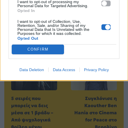
I want to opt-out of processing my
Μοιράσου αυτό το άρθρο
Personal Data for Targeted Advertising.
Opted In
I want to opt-out of Collection, Use,
Retention, Sale, and/or Sharing of my
Personal Data that Is Unrelated with the
Purposes for which it was collected.
Opted Out
Προηγούμενο
Επόμενο
CONFIRM
Data Deletion
Data Access
Privacy Policy
5 σειρές που
Συγκλόνισε η
μπορείς να δεις
Kaouther Ben
μέσα σε 1 βράδυ –
Hania στο Cinema
Από ψυχολογικά
for Peace στο
θρίλερ μέχρι
Βερολίνο