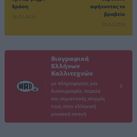
δράση
αφήνοντας το
βραβείο
18.02.2026
18.02.2026
Βιογραφικά
Ελλήνων
Καλλιτεχνών
με πληροφορίες για
δισκογραφία, πορεία
και σημαντικές στιγμές
τους στην ελληνική
μουσική σκηνή