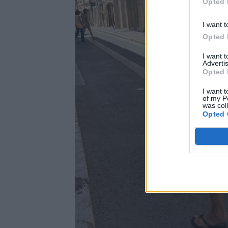
Opted 
I want t
Opted 
I want 
Advertis
Opted 
I want t
of my P
was col
Opted 