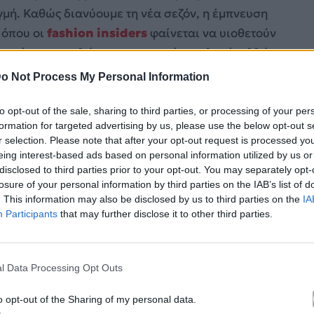
γμή. Καθώς διανύουμε τη νέα σεζόν, η έμπνευση
, όπου οι
fashion insiders
φαίνεται να υιοθετούν
 πρόκειται απλώς για μια τυχαία επιλογή, αλλά για
ν αισθητική υπεροχή, κάνοντας την επιλογή της
o Not Process My Personal Information
υργική.
to opt-out of the sale, sharing to third parties, or processing of your per
formation for targeted advertising by us, please use the below opt-out s
r selection. Please note that after your opt-out request is processed y
eing interest-based ads based on personal information utilized by us or
disclosed to third parties prior to your opt-out. You may separately opt-
losure of your personal information by third parties on the IAB’s list of
. This information may also be disclosed by us to third parties on the
IA
Participants
that may further disclose it to other third parties.
l Data Processing Opt Outs
o opt-out of the Sharing of my personal data.