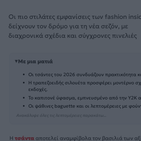
Οι πιο στιλάτες εμφανίσεις των fashion insi
δείχνουν τον δρόμο για τη νέα σεζόν, με
διαχρονικά σχέδια και σύγχρονες πινελιές
Με μια ματιά
Οι τσάντες του 2026 συνδυάζουν πρακτικότητα κα
Η τραπεζοειδής σιλουέτα προσφέρει μοντέρνο σχή
εκδοχές.
Το καπιτονέ ύφασμα, εμπνευσμένο από την Y2K αι
Οι ψάθινες baguette και οι λεπτομέρειες με φού
Ανακάλυψε όλες τις λεπτομέρειες παρακάτω...
Η
τσάντα
αποτελεί αναμφίβολα τον βασιλιά των αξ