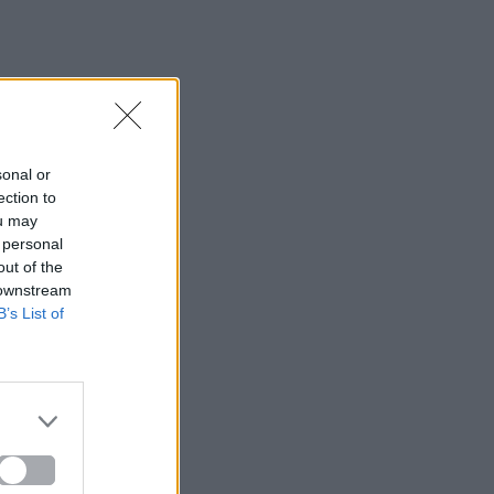
sonal or
ection to
ou may
 personal
out of the
 downstream
B’s List of