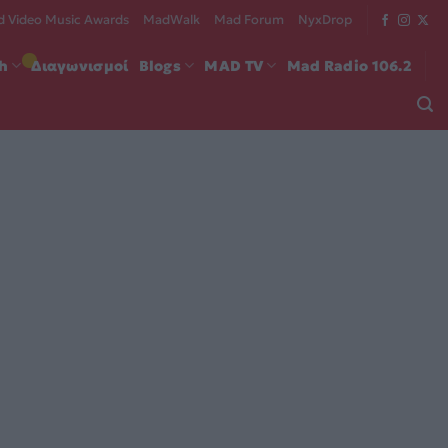
 Video Music Awards
MadWalk
Mad Forum
NyxDrop
ch
Διαγωνισμοί
Blogs
MAD TV
Mad Radio 106.2