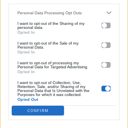
third parties.
Personal Data Processing Opt Outs
I want to opt-out of the Sharing of my
Βιογραφικά
personal data.
Ελλήνων
Opted In
Καλλιτεχνών
I want to opt-out of the Sale of my
Personal Data.
με πληροφορίες για
Opted In
δισκογραφία, πορεία
και σημαντικές στιγμές
I want to opt-out of processing my
Personal Data for Targeted Advertising.
τους στην ελληνική
Opted In
μουσική σκηνή
I want to opt-out of Collection, Use,
Retention, Sale, and/or Sharing of my
Personal Data that Is Unrelated with the
Purposes for which it was collected.
Opted Out
Δες επίσης
CONFIRM