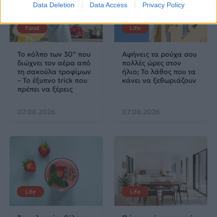
Data Deletion
Data Access
Privacy Policy
Food
Life
Το κόλπο των 30” που
Αφήνεις τα ρούχα σου
διώχνει τον αέρα από
πολλές ώρες στον
τη σακούλα τροφίμων
ήλιο; Το λάθος που τα
– Το έξυπνο trick που
κάνει να ξεθωριάζουν
πρέπει να ξέρεις
07.08.2026
07.08.2026
Life
Life