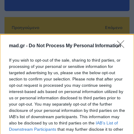
Προηγούμενο
Επόμενο
mad.gr -
Do Not Process My Personal Information
If you wish to opt-out of the sale, sharing to third parties, or
processing of your personal or sensitive information for
targeted advertising by us, please use the below opt-out
section to confirm your selection. Please note that after your
Τέλειοι γλουτοί
«Couture»: Η
opt-out request is processed you may continue seeing
χωρίς
Angelina Jolie
interest-based ads based on personal information utilized by
γυμναστήριο – Η
επιστρέφει με μια
us or personal information disclosed to third parties prior to
απλή άσκηση που
ταινία που
your opt-out. You may separately opt-out of the further
κάνει τη διαφορά
καθρεφτίζει τη ζωή
disclosure of your personal information by third parties on the
IAB’s list of downstream participants. This information may
της
21.05.2026
also be disclosed by us to third parties on the
IAB’s List of
22.05.2026
Downstream Participants
that may further disclose it to other