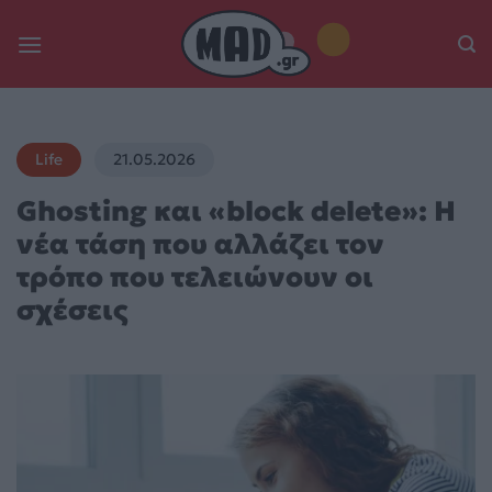
Skip
to
content
Life
21.05.2026
Ghosting και «block delete»: Η
νέα τάση που αλλάζει τον
τρόπο που τελειώνουν οι
σχέσεις