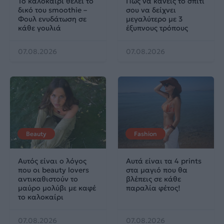
Το καλοκαίρι θέλει το
Πώς να κάνεις το σπίτι
δικό του smoothie –
σου να δείχνει
Φουλ ενυδάτωση σε
μεγαλύτερο με 3
κάθε γουλιά
έξυπνους τρόπους
07.08.2026
07.08.2026
Beauty
Fashion
Αυτός είναι ο λόγος
Αυτά είναι τα 4 prints
που οι beauty lovers
στα μαγιό που θα
αντικαθιστούν το
βλέπεις σε κάθε
μαύρο μολύβι με καφέ
παραλία φέτος!
το καλοκαίρι
07.08.2026
07.08.2026