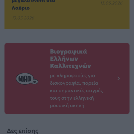
μεγάλο event στο
13.05.2026
Λαύριο
13.05.2026
Βιογραφικά
Ελλήνων
Καλλιτεχνών
με πληροφορίες για
δισκογραφία, πορεία
και σημαντικές στιγμές
τους στην ελληνική
μουσική σκηνή
Δες επίσης