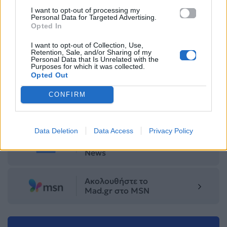
I want to opt-out of processing my
Personal Data for Targeted Advertising.
Opted In
Για σχόλια, μηνύματα ή φωτογραφικό υλικό
I want to opt-out of Collection, Use,
Retention, Sale, and/or Sharing of my
σχετικά με το
Mad.gr
, επισκεφτείτε μας στο
Personal Data that Is Unrelated with the
Purposes for which it was collected.
Facebook
, επικοινωνήστε μέσω
Twitter
ή
Opted Out
ακολουθήστε μας στο
Instagram
.
CONFIRM
tips
ύπνος
Data Deletion
Data Access
Privacy Policy
Ακολουθήστε το
Mad.gr στο Google
News
Ακολουθήστε το
Mad.gr στο MSN