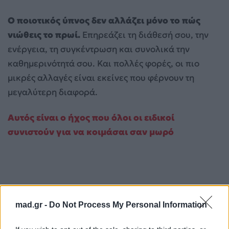
Ο ποιοτικός ύπνος δεν αλλάζει μόνο το πώς
νιώθεις το πρωί.
Επηρεάζει τη διάθεσή σου, την
ενέργεια, τη συγκέντρωση και συνολικά την
καθημερινότητά σου. Και πολλές φορές, οι πιο
μικρές αλλαγές είναι εκείνες που φέρνουν τη
μεγαλύτερη διαφορά.
Αυτός είναι ο ήχος που όλοι οι ειδικοί
συνιστούν για να κοιμάσαι σαν μωρό
mad.gr -
Do Not Process My Personal Information