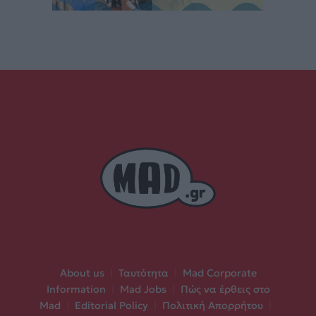
About us
|
Ταυτότητα
|
Mad Corporate
Information
|
Mad Jobs
|
Πώς να έρθεις στο
Mad
|
Editorial Policy
|
Πολιτική Απορρήτου
|