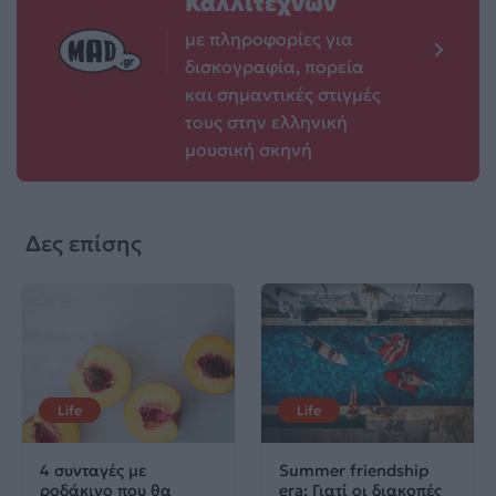
Καλλιτεχνών
με πληροφορίες για
δισκογραφία, πορεία
και σημαντικές στιγμές
τους στην ελληνική
μουσική σκηνή
Δες επίσης
Life
Life
4 συνταγές με
Summer friendship
ροδάκινο που θα
era: Γιατί οι διακοπές