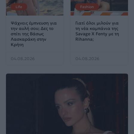
Life
Fashion
Ψάχνεις έμπνευση για
Γιατί όλοι μιλούν για
την αυλή σου; Δες το
τη νέα καμπάνια της
σπίτι της Βάσως
Savage X Fenty με τη
Λασκαράκη στην
Rihanna;
Κρήτη
04.08.2026
04.08.2026