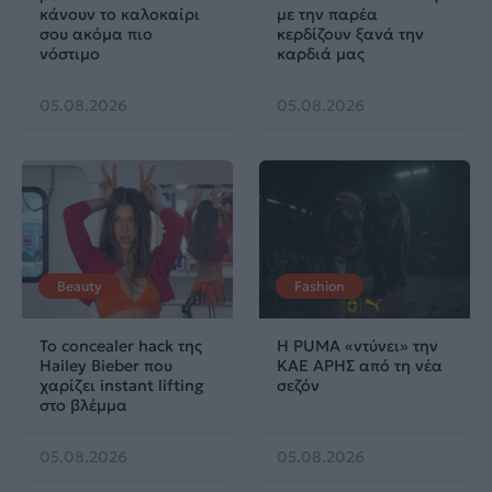
κάνουν το καλοκαίρι
με την παρέα
σου ακόμα πιο
κερδίζουν ξανά την
νόστιμο
καρδιά μας
05.08.2026
05.08.2026
Beauty
Fashion
Το concealer hack της
Η PUMA «ντύνει» την
Hailey Bieber που
ΚΑΕ ΑΡΗΣ από τη νέα
χαρίζει instant lifting
σεζόν
στο βλέμμα
05.08.2026
05.08.2026