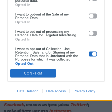
personal data.
Opted In
I want to opt-out of the Sale of my
Personal Data.
Opted In
I want to opt-out of processing my
Personal Data for Targeted Advertising.
Opted In
I want to opt-out of Collection, Use,
Retention, Sale, and/or Sharing of my
Personal Data that Is Unrelated with the
Purposes for which it was collected.
Opted Out
CONFIRM
Data Deletion
Data Access
Privacy Policy
Για σχόλια, μηνύματα ή φωτογραφικό υλικό
σχετικά με το
Mad.gr
, επισκεφτείτε μας στο
Facebook
, επικοινωνήστε μέσω
Twitter
ή
ακολουθήστε μας στο
Instagram
.