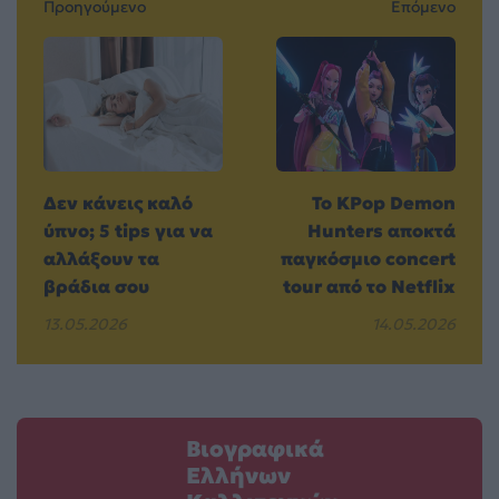
Προηγούμενο
Επόμενο
Δεν κάνεις καλό
Το KPop Demon
ύπνο; 5 tips για να
Hunters αποκτά
αλλάξουν τα
παγκόσμιο concert
βράδια σου
tour από το Netflix
13.05.2026
14.05.2026
Βιογραφικά
Ελλήνων