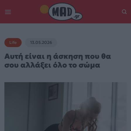
Skip
to
content
Life
13.05.2026
Αυτή είναι η άσκηση που θα
σου αλλάξει όλο το σώμα