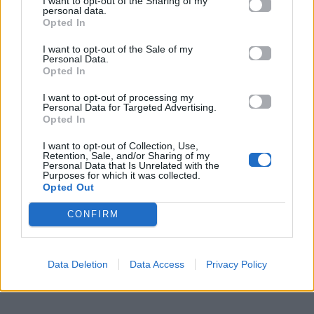
I want to opt-out of the Sharing of my
Το αποτέλεσμα στους κοιλιακούς δεν έρχεται μόνο
personal data.
Opted In
από την άσκηση αλλά και από τη συνέπεια, τη
διατροφή και τη συνολική δραστηριότητα μέσα στη
I want to opt-out of the Sale of my
Personal Data.
μέρα. Ο συνδυασμός αυτών των 5 ειδών κοιλιακών
Opted In
μπορεί να αποτελέσει μια δυνατή βάση για να δεις
I want to opt-out of processing my
Personal Data for Targeted Advertising.
αλλαγή μέχρι το καλοκαίρι, αρκεί να υπάρχει
Opted In
σταθερό πρόγραμμα και σωστή εκτέλεση.
I want to opt-out of Collection, Use,
Retention, Sale, and/or Sharing of my
Αυτά είναι τα 3 είδη γυμναστικής που δεν
Personal Data that Is Unrelated with the
Purposes for which it was collected.
πρέπει να παραλείπεις
Opted Out
CONFIRM
Data Deletion
Data Access
Privacy Policy