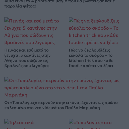
Αυτά είναι τα 4 prints στα μαγιό που θα βλέπεις σε κάθε
παραλία φέτος!
Πεινάς και εσύ μετά το
Πώς να ξεφλουδίζεις
ξενύχτι; 5 καντίνες στην
εύκολα το σκόρδο – Το
Αθήνα που σώζουν τις
kitchen trick που κάθε
βραδινές σου λιγούρες
foodie πρέπει να ξέρει
Οι «Τυπολογίες» περνούν στην εικόνα, έχοντας ως πρώτο
καλεσμένο στο νέο vidcast τον Παύλο Μαρινάκη