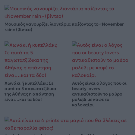
Μουσικός νανουρίζει λιοντάρια παίζοντας το «November
rain» (βίντεο)
Χωνάκι ή κυπελλάκι; Σε
Αυτός είναι ο λόγος που οι
αυτά τα 5 παγωτατζίδικα
beauty lovers
της Αθήνας η απάντηση
αντικαθιστούν το μαύρο
είναι…και τα δύο!
μολύβι με καφέ το
καλοκαίρι