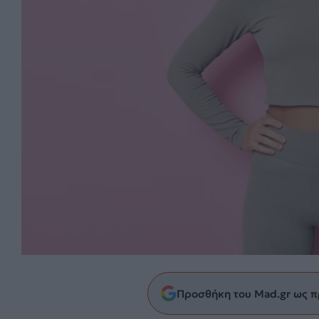
Προσθήκη του Mad.gr ως π