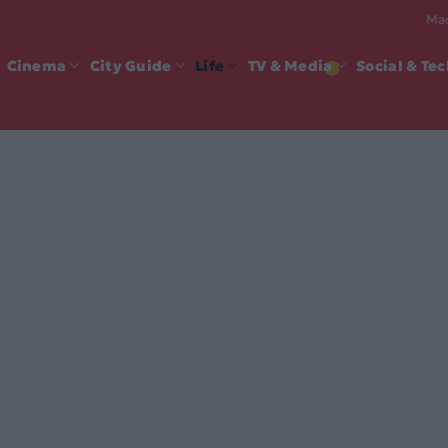
Mad
Cinema
City Guide
Life
TV & Media
Social & Te