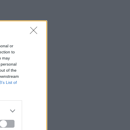
sonal or
ection to
ou may
 personal
out of the
 downstream
B’s List of