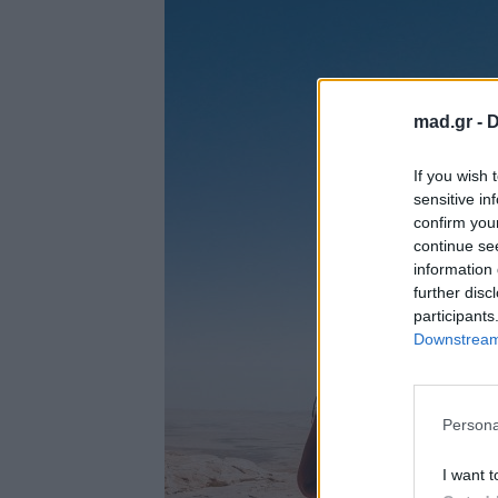
mad.gr -
D
If you wish 
sensitive in
confirm you
continue se
information 
further disc
participants
Downstream 
Persona
I want t