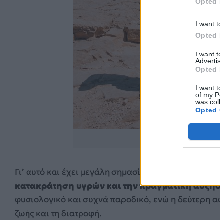
Opted 
I want t
Opted 
I want 
Advertis
Opted 
I want t
of my P
was col
Opted 
Unsp
Γι’ αυτό και έχει μεγάλη σημασία να καταλαβαίνει
κατακράτηση υγρών και την πραγματική αύξησ
φυσιολογικό και συχνά παροδικό, ενώ η δεύτερη 
ζωής και τη διατροφή.