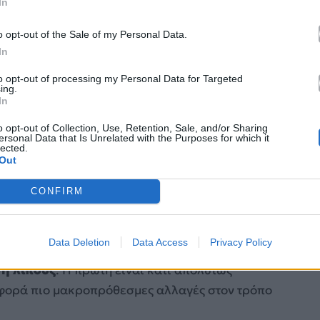
In
o opt-out of the Sale of my Personal Data.
In
to opt-out of processing my Personal Data for Targeted
ing.
In
o opt-out of Collection, Use, Retention, Sale, and/or Sharing
ersonal Data that Is Unrelated with the Purposes for which it
lected.
Out
CONFIRM
lash
Data Deletion
Data Access
Privacy Policy
ς τη διαφορά ανάμεσα στην
προσωρινή
η λίπους
. Η πρώτη είναι κάτι απολύτως
αφορά πιο μακροπρόθεσμες αλλαγές στον τρόπο