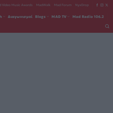
 Video Music Awards
MadWalk
Mad Forum
NyxDrop
ch
Διαγωνισμοί
Blogs
MAD TV
Mad Radio 106.2