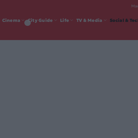
Mad
Cinema
City Guide
Life
TV & Media
Social & Te