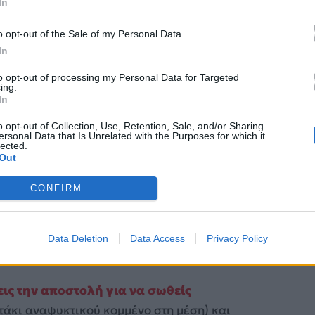
ο (The DIY Antenna)
In
γει προς τον τοίχο αντί για το δωμάτιό σου,
φτιάξε
o opt-out of the Sale of my Personal Data.
In
to opt-out of processing my Personal Data for Targeted
ing.
In
o opt-out of Collection, Use, Retention, Sale, and/or Sharing
ersonal Data that Is Unrelated with the Purposes for which it
lected.
Out
CONFIRM
Data Deletion
Data Access
Privacy Policy
εις την αποστολή για να σωθείς
τάκι αναψυκτικού κομμένο στη μέση) και