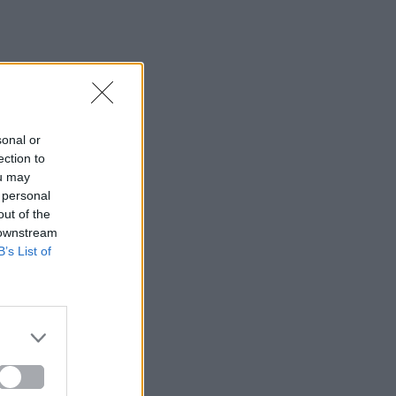
sonal or
ection to
ou may
 personal
out of the
 downstream
B’s List of