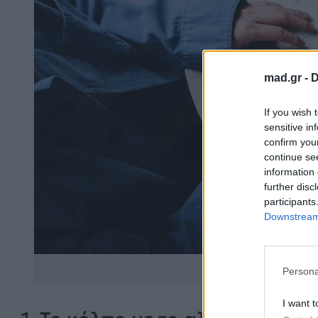
mad.gr -
D
If you wish 
sensitive in
confirm you
continue se
information 
further disc
participants
Downstream 
Πηγή΅pe
Persona
I want t