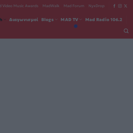
 Video Music Awards
MadWalk
Mad Forum
NyxDrop
ch
Διαγωνισμοί
Blogs
MAD TV
Mad Radio 106.2