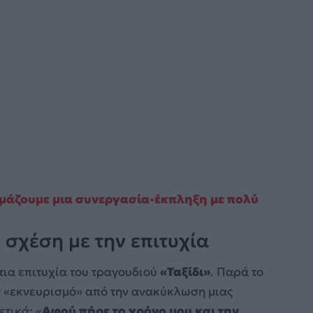
ιμάζουμε μια συνεργασία-έκπληξη με πολύ
 σχέση με την επιτυχία
ια επιτυχία του τραγουδιού
«Ταξίδι»
. Παρά το
υν «εκνευρισμό» από την ανακύκλωση μιας
ετικά: «
Αφού πήρε το χρόνο μου και την