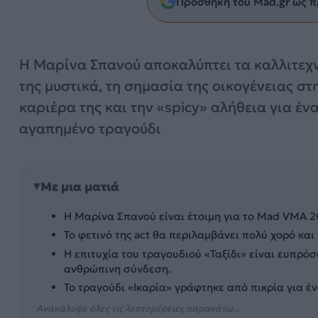
Προσθήκη του Mad.gr ως π
Η Μαρίνα Σπανού αποκαλύπτει τα καλλιτεχ
της μυστικά, τη σημασία της οικογένειας στ
καριέρα της και την «spicy» αλήθεια για έν
αγαπημένο τραγούδι
Με μια ματιά
Η Μαρίνα Σπανού είναι έτοιμη για το Mad VMA 20
Το φετινό της act θα περιλαμβάνει πολύ χορό και
Η επιτυχία του τραγουδιού «Ταξίδι» είναι ευπρόσ
ανθρώπινη σύνδεση.
Το τραγούδι «Ικαρία» γράφτηκε από πικρία για έν
Ανακάλυψε όλες τις λεπτομέρειες παρακάτω...