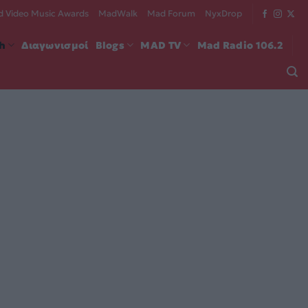
 Video Music Awards
MadWalk
Mad Forum
NyxDrop
ch
Διαγωνισμοί
Blogs
MAD TV
Mad Radio 106.2