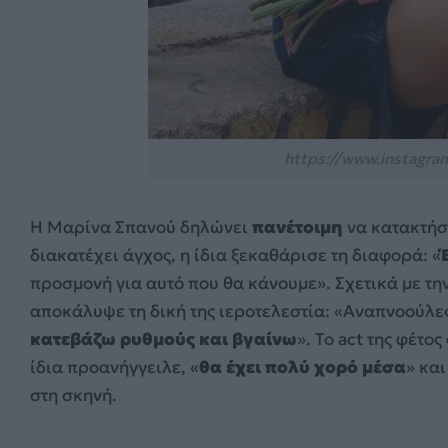
https://www.instagra
Η Μαρίνα Σπανού δηλώνει
πανέτοιμη
να κατακτήσε
διακατέχει άγχος, η ίδια ξεκαθάρισε τη διαφορά: «
προσμονή για αυτό που θα κάνουμε». Σχετικά με την
αποκάλυψε τη δική της ιεροτελεστία: «Αναπνοούλε
κατεβάζω ρυθμούς και βγαίνω
». Το act της φέτο
ίδια προανήγγειλε, «
θα έχει πολύ χορό μέσα
» κα
στη σκηνή.