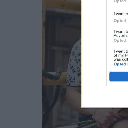
Opted 
I want t
Opted 
I want 
Advertis
Opted 
I want t
of my P
was col
Opted 