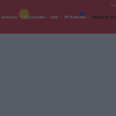
Mad
Cinema
City Guide
Life
TV & Media
Social & Te