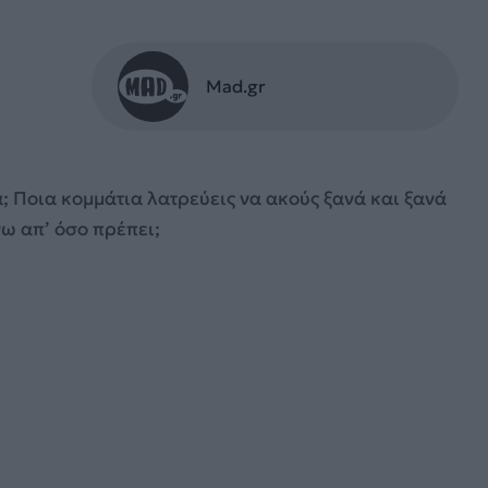
Mad.gr
; Ποια κομμάτια λατρεύεις να ακούς ξανά και ξανά
νω απ’ όσο πρέπει;