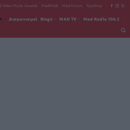
 Video Music Awards
MadWalk
Mad Forum
NyxDrop
ch
Διαγωνισμοί
Blogs
MAD TV
Mad Radio 106.2