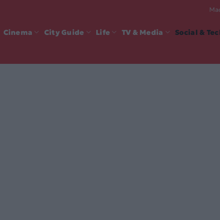
Mad
Cinema
City Guide
Life
TV & Media
Social & Te