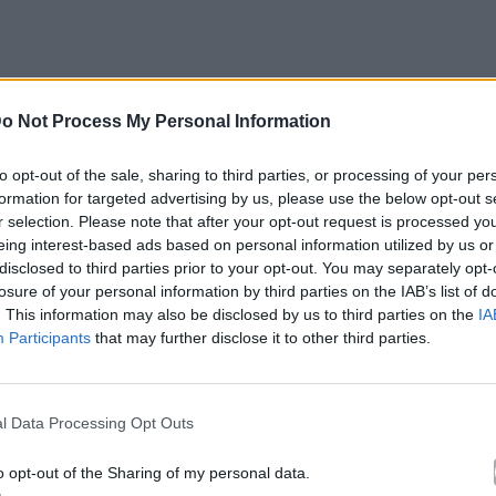
o Not Process My Personal Information
νισμού και πάρε μέρος στο πιο fun music test της
to opt-out of the sale, sharing to third parties, or processing of your per
σε σε γρήγορες και διασκεδαστικές ερωτήσεις για
formation for targeted advertising by us, please use the below opt-out s
r selection. Please note that after your opt-out request is processed y
θε η ώρα για κάτι καινούργιο, και βοήθησε να
eing interest-based ads based on personal information utilized by us or
disclosed to third parties prior to your opt-out. You may separately opt-
losure of your personal information by third parties on the IAB’s list of
. This information may also be disclosed by us to third parties on the
IA
Participants
that may further disclose it to other third parties.
ύς καθημερινά
l Data Processing Opt Outs
o opt-out of the Sharing of my personal data.