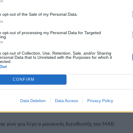
σεις για τα
MAD VMA 2026 από την ΔΕΗ
, αλλά
In
o opt-out of the Sale of my Personal Data.
In
έξουμε!
to opt-out of processing my Personal Data for Targeted
ing.
In
o opt-out of Collection, Use, Retention, Sale, and/or Sharing
ersonal Data that Is Unrelated with the Purposes for which it
lected.
Out
CONFIRM
Data Deletion
Data Access
Privacy Policy
αι γίνε για λίγο ο μουσικός διευθυντής του MAD