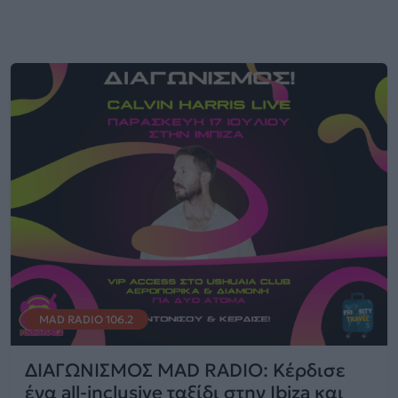
MAD RADIO 106.2
ΔΙΑΓΩΝΙΣΜΟΣ MAD RADIO: Κέρδισε
ένα all-inclusive ταξίδι στην Ibiza και