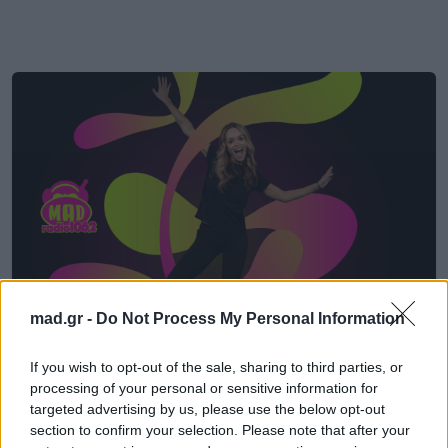
mad.gr -
Do Not Process My Personal Information
MAD RADIO 106.2
If you wish to opt-out of the sale, sharing to third parties, or
processing of your personal or sensitive information for
targeted advertising by us, please use the below opt-out
Θέλεις να ξέρεις τι θα χορεύεις φέτος;
section to confirm your selection. Please note that after your
Οι παραγωγοί του Mad Radio 106,2