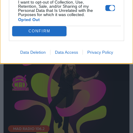
I want to opt-out of Collection, Use,
ΔΙΑΓΩΝΙΣΜΟΣ: Το Mad Radio 106,2 μάς
Retention, Sale, and/or Sharing of my
Personal Data that Is Unrelated with the
πάει στον Harry Styles στο Amsterdam
Purposes for which it was collected.
Opted Out
24.04.2026
CONFIRM
Data Deletion
Data Access
Privacy Policy
MAD RADIO 106.2