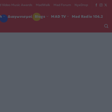
 Video Music Awards
MadWalk
Mad Forum
NyxDrop
ch
Διαγωνισμοί
Blogs
MAD TV
Mad Radio 106.2