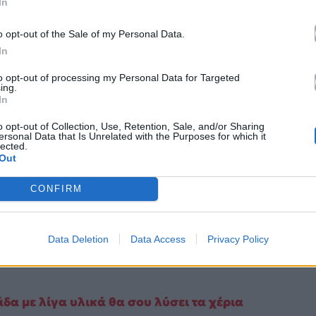
In
τάς τα φρούτα σου
ούτε να τα αποφεύγεις όταν τα
στερήσεις ή ακόμα και να σταματήσεις αυτή τη
o opt-out of the Sale of my Personal Data.
 για να κρατήσεις τα φρούτα σου φρέσκα και
In
to opt-out of processing my Personal Data for Targeted
ing.
In
o opt-out of Collection, Use, Retention, Sale, and/or Sharing
ersonal Data that Is Unrelated with the Purposes for which it
lected.
Out
CONFIRM
Data Deletion
Data Access
Privacy Policy
δα με λίγα υλικά θα σου λύσει τα χέρια