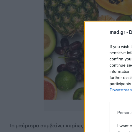
mad.gr -
D
If you wish 
sensitive in
confirm you
continue se
information 
further disc
participants
Downstream 
Πηγή: U
Persona
Το μαύρισμα συμβαίνει κυρίως λόγω της οξείδωσης
I want t