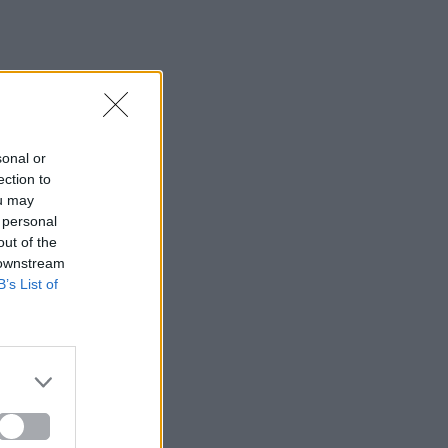
sonal or
ection to
ou may
 personal
out of the
 downstream
B’s List of