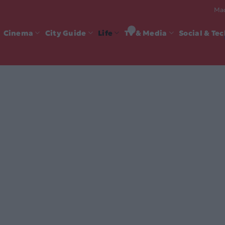
Mad
Cinema
City Guide
Life
TV & Media
Social & Te