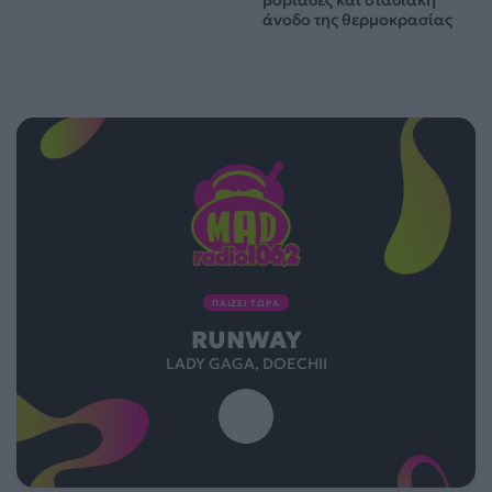
βοριάδες και σταδιακή
άνοδο της θερμοκρασίας
ΠΑΙΖΕΙ ΤΩΡΑ
RUNWAY
LADY GAGA, DOECHII