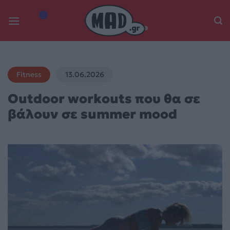
Skip
to
content
Fitness
13.06.2026
Outdoor workouts που θα σε
βάλουν σε summer mood