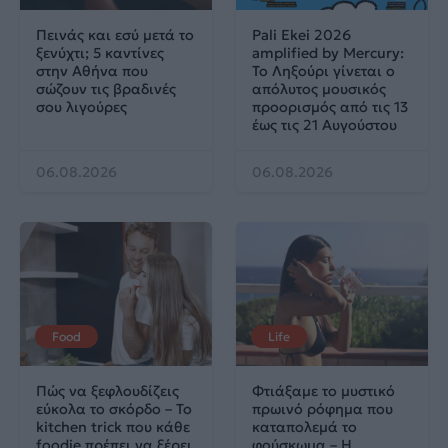
Πεινάς και εσύ μετά το
Pali Ekei 2026
ξενύχτι; 5 καντίνες
amplified by Mercury:
στην Αθήνα που
Το Ληξούρι γίνεται ο
σώζουν τις βραδινές
απόλυτος μουσικός
σου λιγούρες
προορισμός από τις 13
έως τις 21 Αυγούστου
06.08.2026
06.08.2026
Food
Life
Πώς να ξεφλουδίζεις
Φτιάξαμε το μυστικό
εύκολα το σκόρδο – Το
πρωινό ρόφημα που
kitchen trick που κάθε
καταπολεμά το
foodie πρέπει να ξέρει
φούσκωμα – Η