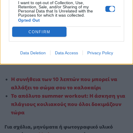
I want to opt-out of Collection, Use,
Retention, Sale, and/or Sharing of my
Personal Data that Is Unrelated with the
Purposes for which it was collected.
Opted Out
CONFIRM
Data Deletion
Data Access
Privacy Policy
Η συνήθεια των 10 λεπτών που μπορεί να
αλλάξει το σώμα σου το καλοκαίρι
Το απόλυτο summer workout: Η άσκηση για
πλάγιους κοιλιακούς που όλοι δοκιμάζουν
τώρα
Για σχόλια, μηνύματα ή φωτογραφικό υλικό