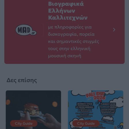
Βιογραφικά
Ελλήνων
Καλλιτεχνών
με πληροφορίες για
δισκογραφία, πορεία
και σημαντικές στιγμές
τους στην ελληνική
μουσική σκηνή
Δες επίσης
City Guide
City Guide