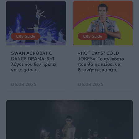
City Guide
City Guide
SWAN ACROBATIC
«HOT DAYS? COLD
DANCE DRAMA: 9+1
JOKES»: Το ανέκδοτο
λόγοι που δεν πρέπει
που θα σε πείσει να
να το χάσετε
ξεκινήσεις καράτε
06.08.2026
06.08.2026