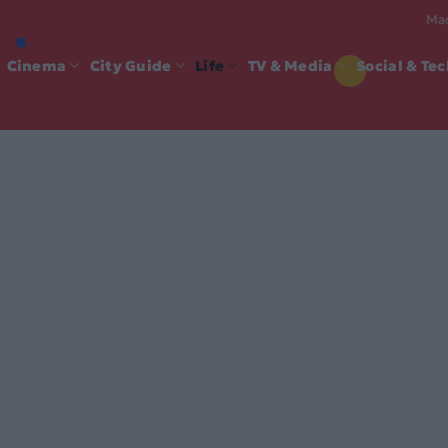
Mad
Cinema
City Guide
Life
TV & Media
Social & Te