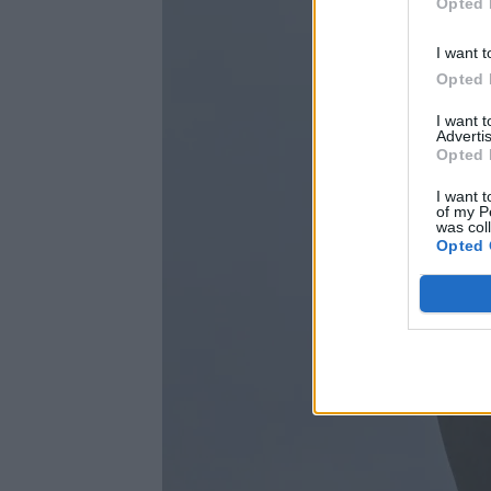
Opted 
I want t
Opted 
I want 
Advertis
Opted 
I want t
of my P
was col
Opted 