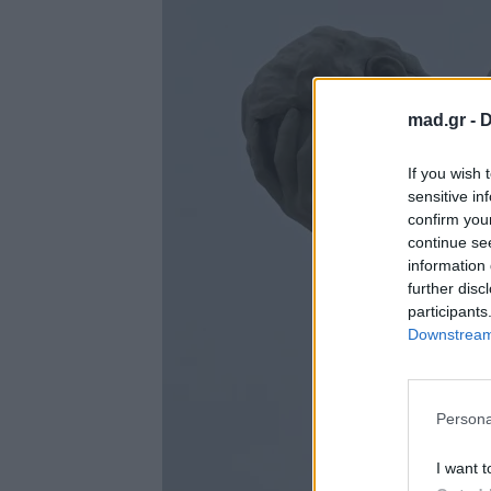
mad.gr -
D
If you wish 
sensitive in
confirm you
continue se
information 
further disc
participants
Downstream 
Persona
I want t