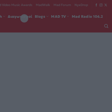
 Video Music Awards
MadWalk
Mad Forum
NyxDrop
ch
Διαγωνισμοί
Blogs
MAD TV
Mad Radio 106.2