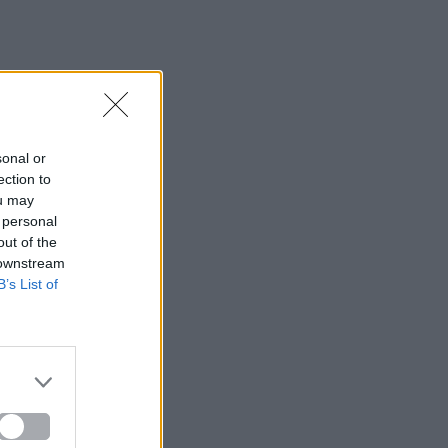
sonal or
ection to
ou may
 personal
out of the
 downstream
B’s List of