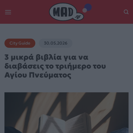
Skip
to
content
City Guide
30.05.2026
3 μικρά βιβλία για να
διαβάσεις το τριήμερο του
Αγίου Πνεύματος