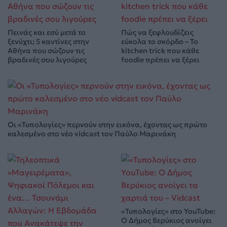
Πεινάς και εσύ μετά το
Πώς να ξεφλουδίζεις
ξενύχτι; 5 καντίνες στην
εύκολα το σκόρδο – Το
Αθήνα που σώζουν τις
kitchen trick που κάθε
βραδινές σου λιγούρες
foodie πρέπει να ξέρει
Οι «Τυπολογίες» περνούν στην εικόνα, έχοντας ως πρώτο
καλεσμένο στο νέο vidcast τον Παύλο Μαρινάκη
«Τυπολογίες» στο YouTube:
Ο Δήμος Βερύκιος ανοίγει