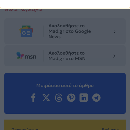
Βιβλία
λογοτεχνία
Ακολουθήστε το
Mad.gr στο Google
News
Ακολουθήστε το
Mad.gr στο MSN
Μοιράσου αυτό το άρθρο
Προηγούμενο
Επόμενο