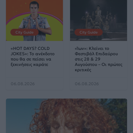
City Guide
City Guide
«HOT DAYS? COLD
«Ίων»: Κλείνει το
JOKES»: Το ανέκδοτο
Φεστιβάλ Επιδαύρου
που θα σε πείσει να
στις 28 & 29
ξεκινήσεις καράτε
Αυγούστου – Οι πρώτες
κριτικές
06.08.2026
06.08.2026