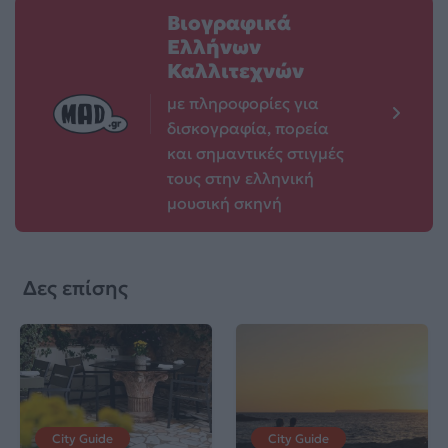
Βιογραφικά
Ελλήνων
Καλλιτεχνών
με πληροφορίες για
δισκογραφία, πορεία
και σημαντικές στιγμές
τους στην ελληνική
μουσική σκηνή
Δες επίσης
City Guide
City Guide