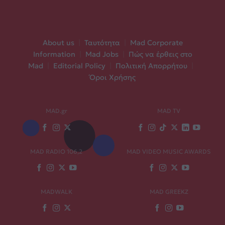
About us
|
Ταυτότητα
|
Mad Corporate
Information
|
Mad Jobs
|
Πώς να έρθεις στο
Mad
|
Editorial Policy
|
Πολιτική Απορρήτου
|
Όροι Χρήσης
MAD.gr
MAD TV
MAD RADIO 106,2
MAD VIDEO MUSIC AWARDS
MADWALK
MAD GREEKZ