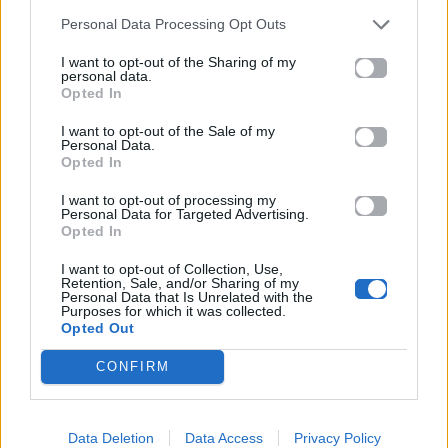
Personal Data Processing Opt Outs
I want to opt-out of the Sharing of my
personal data.
Opted In
I want to opt-out of the Sale of my
Personal Data.
Opted In
I want to opt-out of processing my
Personal Data for Targeted Advertising.
Οι Pet Shop Boys αποκαλύπτουν το οπτικό
Opted In
τους σύμπαν σε νέο Βιβλίο
I want to opt-out of Collection, Use,
Η Dua Lipa αναλαμβάνει το Φεστιβάλ
Retention, Sale, and/or Sharing of my
Personal Data that Is Unrelated with the
Λογοτεχνίας του Λονδίνου
Purposes for which it was collected.
Opted Out
Για σχόλια, μηνύματα ή φωτογραφικό υλικό
CONFIRM
σχετικά με το
Mad.gr
, επισκεφτείτε μας στο
Facebook
, επικοινωνήστε μέσω
Twitter
ή
ακολουθήστε μας στο
Instagram
.
Data Deletion
Data Access
Privacy Policy