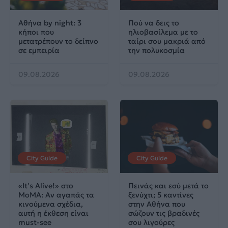
Αθήνα by night: 3
Πού να δεις το
κήποι που
ηλιοβασίλεμα με το
μετατρέπουν το δείπνο
ταίρι σου μακριά από
σε εμπειρία
την πολυκοσμία
09.08.2026
09.08.2026
City Guide
City Guide
«It’s Alive!» στο
Πεινάς και εσύ μετά το
MoMA: Αν αγαπάς τα
ξενύχτι; 5 καντίνες
κινούμενα σχέδια,
στην Αθήνα που
αυτή η έκθεση είναι
σώζουν τις βραδινές
must-see
σου λιγούρες