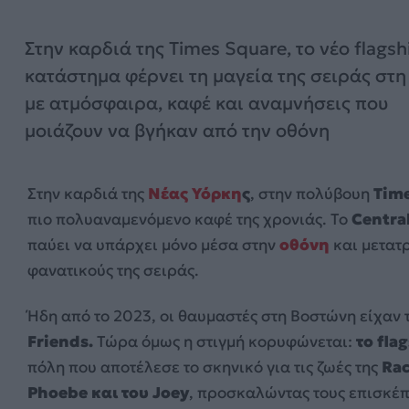
Στην καρδιά της Times Square, το νέο flagsh
κατάστημα φέρνει τη μαγεία της σειράς στη
με ατμόσφαιρα, καφέ και αναμνήσεις που
μοιάζουν να βγήκαν από την οθόνη
Στην καρδιά της
Νέας Υόρκη
ς
, στην πολύβουη
Tim
πιο πολυαναμενόμενο καφέ της χρονιάς. Το
Central
παύει να υπάρχει μόνο μέσα στην
οθόνη
και μετατρ
φανατικούς της σειράς.
Ήδη από το 2023, οι θαυμαστές στη Βοστώνη είχαν 
Friends.
Τώρα όμως η στιγμή κορυφώνεται:
το fla
πόλη που αποτέλεσε το σκηνικό για τις ζωές της
Rac
Phoebe και του Joey
, προσκαλώντας τους επισκέπτ