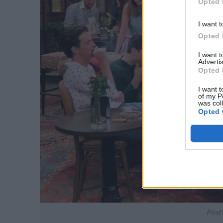
Opted 
I want t
Opted 
I want 
Advertis
Opted 
I want t
of my P
was col
Opted 
Pint