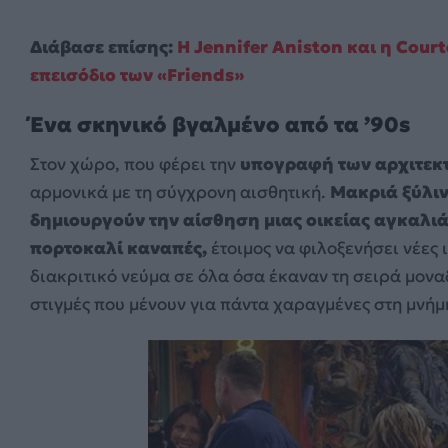
Διάβασε επίσης:
Η Jennifer Aniston και η Cour
επεισόδιο των «Friends»
Ένα σκηνικό βγαλμένο από τα ’90s
Στον χώρο, που φέρει την
υπογραφή των αρχιτεκτ
αρμονικά με τη σύγχρονη αισθητική.
Μακριά ξύλινα
δημιουργούν την αίσθηση μιας οικείας αγκαλι
πορτοκαλί καναπές,
έτοιμος να φιλοξενήσει νέες ι
διακριτικό νεύμα σε όλα όσα έκαναν τη σειρά μοναδ
στιγμές που μένουν για πάντα χαραγμένες στη μνήμ