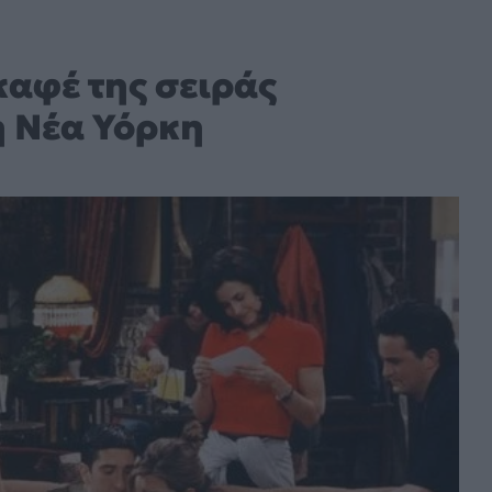
 καφέ της σειράς
η Νέα Υόρκη