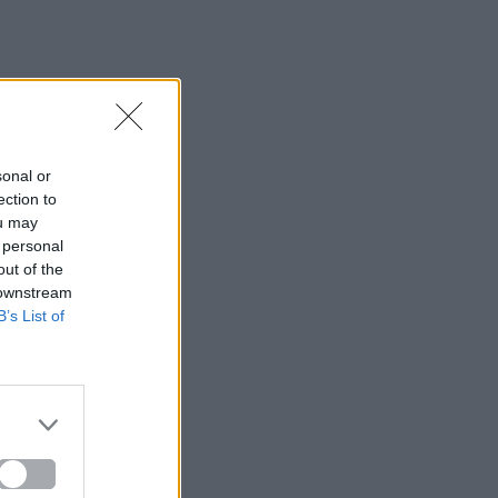
sonal or
ection to
ou may
 personal
out of the
 downstream
B’s List of