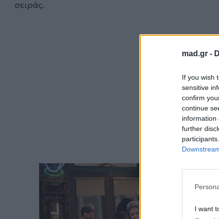
σειράς.
mad.gr -
D
If you wish 
sensitive in
confirm you
continue se
information 
further disc
participants
Downstream 
Persona
I want t