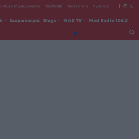
 Video Music Awards
MadWalk
Mad Forum
NyxDrop
ch
Διαγωνισμοί
Blogs
MAD TV
Mad Radio 106.2