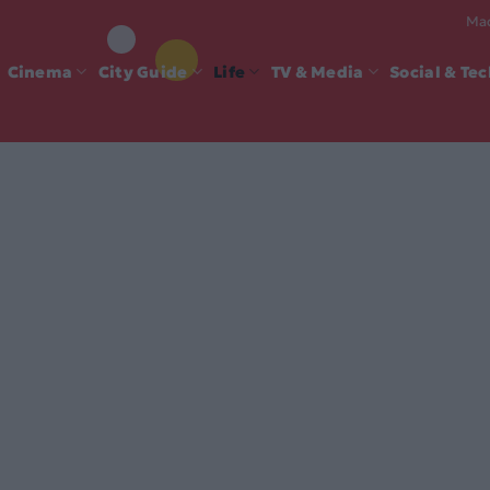
Mad
Cinema
City Guide
Life
TV & Media
Social & Te