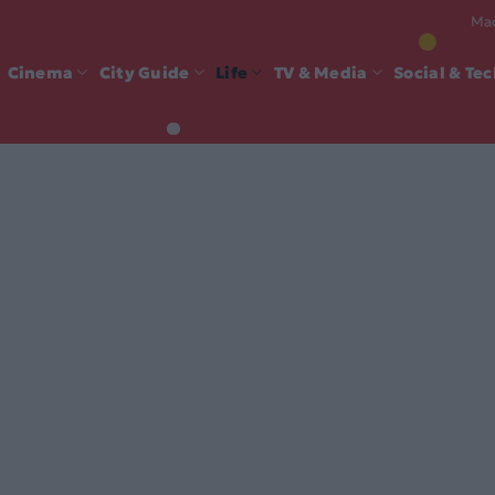
Mad
Cinema
City Guide
Life
TV & Media
Social & Te