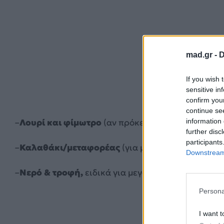
mad.gr -
D
If you wish 
sensitive in
confirm you
continue se
information 
–
Λουρί και φίμωτρο
(αν πρόκειται για μεγαλόσωμο
further disc
participants
–
Καλαθάκι/μεταφορέας
(για μικρόσωμα σκυλιά – 
Downstream 
–
Νερό & τροφή,
ειδικά για μεγάλης διάρκειας ταξί
Persona
I want t