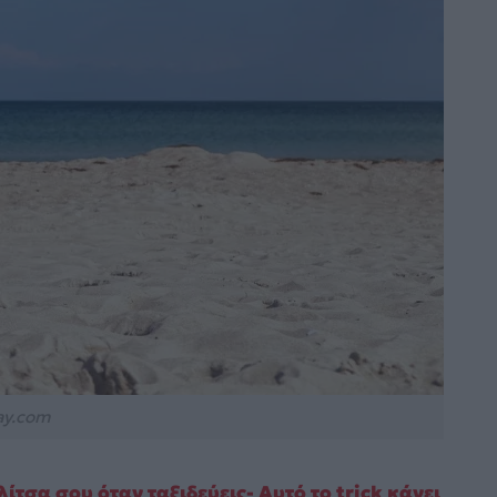
ay.com
λίτσα σου όταν ταξιδεύεις- Αυτό το trick κάνει