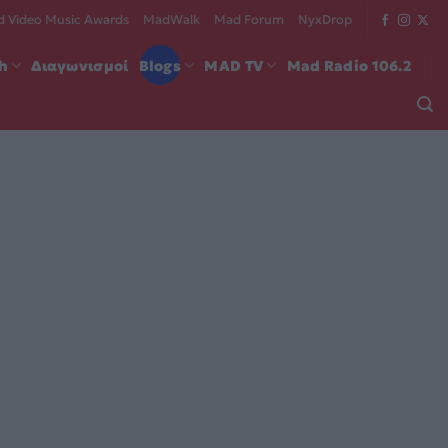
 Video Music Awards
MadWalk
Mad Forum
NyxDrop
ch
Διαγωνισμοί
Blogs
MAD TV
Mad Radio 106.2