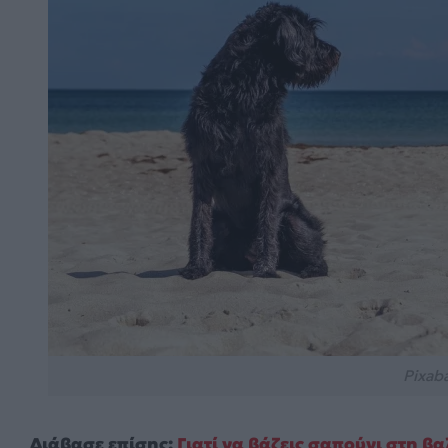
Pixab
Διάβασε επίσης:
Γιατί να βάζεις σαπούνι στη βα