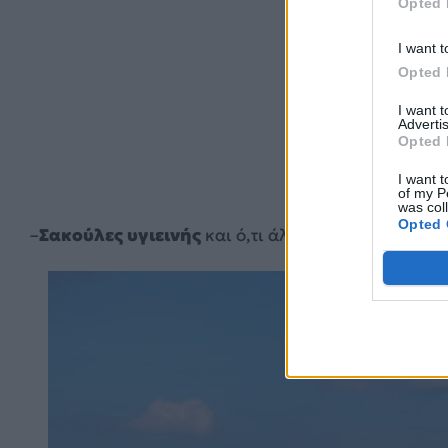
Opted 
I want t
Opted 
I want 
Advertis
Opted 
I want t
of my P
was col
Opted 
–
Σακούλες υγιεινής
και ό,τι άλλο χρειαστεί για τ