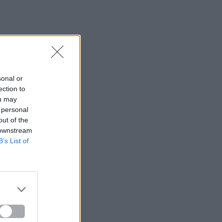
sonal or
ection to
ou may
 personal
out of the
 downstream
B’s List of