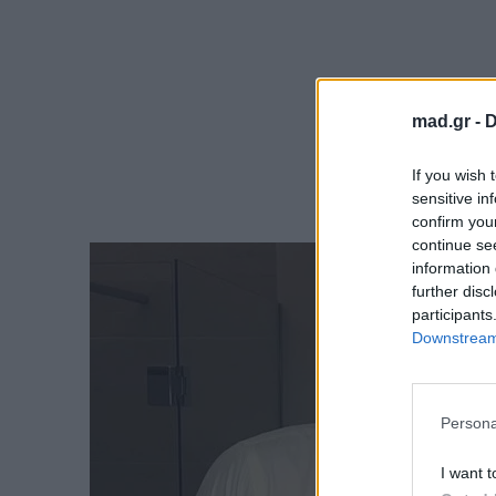
mad.gr -
D
If you wish 
sensitive in
confirm you
continue se
information 
further disc
participants
Downstream 
Persona
I want t