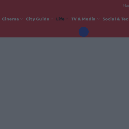
Mad
Cinema
City Guide
Life
TV & Media
Social & Te