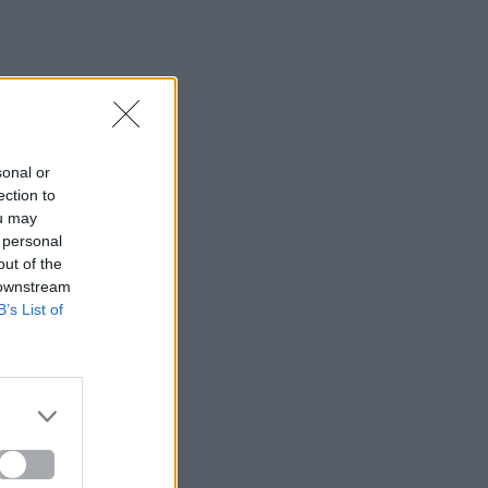
sonal or
ection to
ou may
 personal
out of the
 downstream
B’s List of