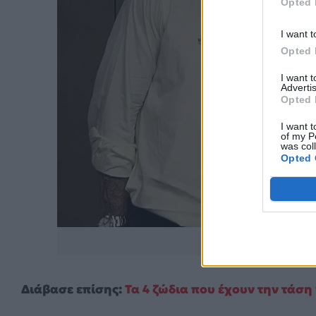
Opted 
I want t
Opted 
I want 
Advertis
Opted 
I want t
of my P
was col
Opted 
Pinter
Διάβασε επίσης:
Τα 4 ζώδια που έχουν την τάση