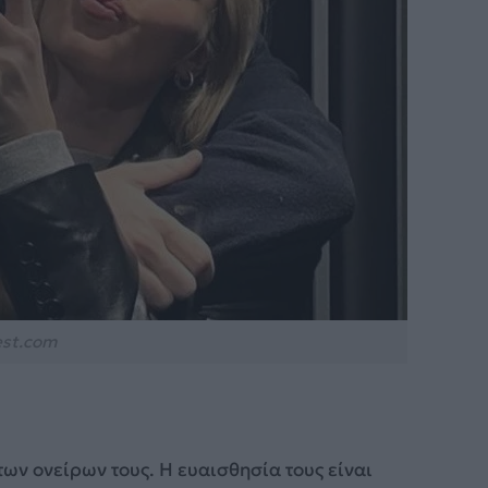
est.com
των ονείρων τους. Η ευαισθησία τους είναι