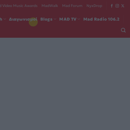
 Video Music Awards
MadWalk
Mad Forum
NyxDrop
ch
Διαγωνισμοί
Blogs
MAD TV
Mad Radio 106.2