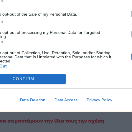
In
o opt-out of the Sale of my Personal Data.
In
to opt-out of processing my Personal Data for Targeted
ing.
In
o opt-out of Collection, Use, Retention, Sale, and/or Sharing
ersonal Data that Is Unrelated with the Purposes for which it
lected.
Out
CONFIRM
Data Deletion
Data Access
Privacy Policy
est.com
 να σαμποτάρουν την ίδια τους την σχέση