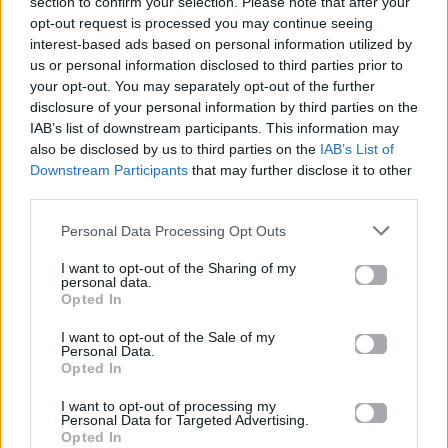
section to confirm your selection. Please note that after your
opt-out request is processed you may continue seeing
Γνώρισε τη Φρόσω
Πάτα play στο trailer
interest-based ads based on personal information utilized by
από τις «Κόρες της
του «Δυο μαύρα
Αρετής» – Ο νέος
πουκάμισα» – Η νέα
us or personal information disclosed to third parties prior to
ρόλος της Δώρας
δραματική σειρά του
your opt-out. You may separately opt-out of the further
Χρυσικού
MEGA ξεκινά
disclosure of your personal information by third parties on the
IAB’s list of downstream participants. This information may
06.08.2026
06.08.2026
also be disclosed by us to third parties on the
IAB’s List of
Downstream Participants
that may further disclose it to other
third parties.
Personal Data Processing Opt Outs
I want to opt-out of the Sharing of my
personal data.
Opted In
TV
TV
I want to opt-out of the Sale of my
Personal Data.
«Μπαμπά, σ’ αγαπώ»:
Ο Σάββας δεν θα είναι
Opted In
Ο Νίκος γίνεται
«ίδιος»: Η μεγάλη
«Μπαμπάς-φεύγα»
αλλαγή που φέρνει η
I want to opt-out of processing my
στον β’ κύκλο και όλα
επιστροφή του «Σόι
Personal Data for Targeted Advertising.
Opted In
αλλάζουν
σου»