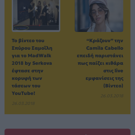
Το βίντεο του
“Κράζουν” την
Σπύρου Σαμοϊλη
Camila Cabello
για το MadWalk
επειδή παριστάνει
2018 by Serkova
πως παίζει κιθάρα
έφτασε στην
στις live
κορυφή των
εμφανίσεις της
τάσεων του
(Βίντεο)
YouTube!
26.03.2018
26.03.2018