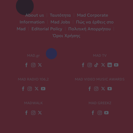
About us
|
Ταυτότητα
|
Mad Corporate
Information
|
Mad Jobs
|
Πώς να έρθεις στο
Mad
|
Editorial Policy
|
Πολιτική Απορρήτου
|
Όροι Χρήσης
MAD.gr
MAD TV
MAD RADIO 106,2
MAD VIDEO MUSIC AWARDS
MADWALK
MAD GREEKZ