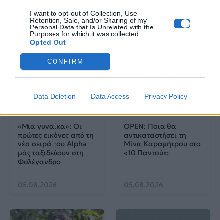
I want to opt-out of Collection, Use,
05.08.2026
05.08.2026
Retention, Sale, and/or Sharing of my
Personal Data that Is Unrelated with the
Purposes for which it was collected.
Opted Out
CONFIRM
Data Deletion
Data Access
Privacy Policy
TV
Corporate News
«Μια γυναίκα»: Οι
OPEN: Ποια θα
πρώτες εικόνες από τη
αντικαταστήσει τη
νέα σειρά του Alpha
Μίνα Καραμήτρου στο
μάς ταξιδεύουν στη
«10 Παντού»;
Φολέγανδρο
05.08.2026
05.08.2026