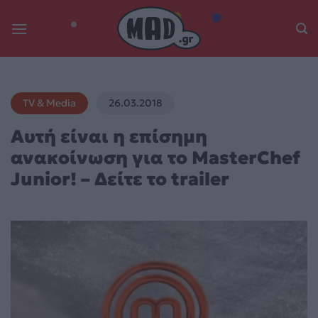
Skip
to
content
TV & Media
26.03.2018
Αυτή είναι η επίσημη
ανακοίνωση για το MasterChef
Junior! – Δείτε το trailer