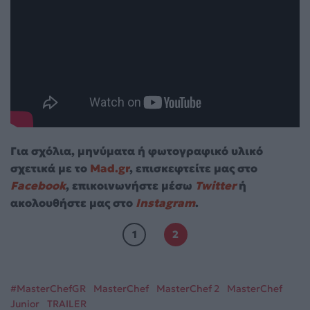
Για σχόλια, μηνύματα ή φωτογραφικό υλικό
σχετικά με το
Mad.gr
, επισκεφτείτε μας στο
Facebook
, επικοινωνήστε μέσω
Twitter
ή
ακολουθήστε μας στο
Instagram
.
1
2
#MasterChefGR
MasterChef
MasterChef 2
MasterChef
Junior
TRAILER