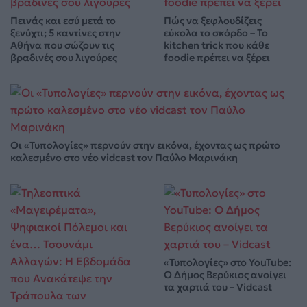
Πεινάς και εσύ μετά το
Πώς να ξεφλουδίζεις
ξενύχτι; 5 καντίνες στην
εύκολα το σκόρδο – Το
Αθήνα που σώζουν τις
kitchen trick που κάθε
βραδινές σου λιγούρες
foodie πρέπει να ξέρει
Οι «Τυπολογίες» περνούν στην εικόνα, έχοντας ως πρώτο
καλεσμένο στο νέο vidcast τον Παύλο Μαρινάκη
«Τυπολογίες» στο YouTube:
Ο Δήμος Βερύκιος ανοίγει
τα χαρτιά του – Vidcast