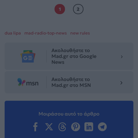
1
2
dua lipa
mad-radio-top-news
new rules
Ακολουθήστε το
Mad.gr στο Google
News
Ακολουθήστε το
Mad.gr στο MSN
Μοιράσου αυτό το άρθρο