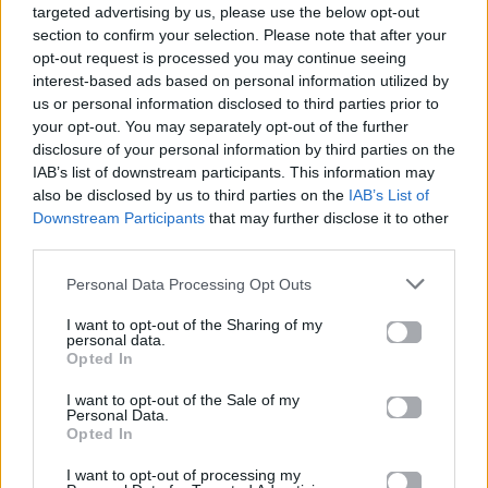
Πανελλαδικές 2026:
Μία κάρτα για όλες τις
targeted advertising by us, please use the below opt-out
Στην κορυφή των
προνοιακές παροχές!
section to confirm your selection. Please note that after your
βαθμολογιών η
opt-out request is processed you may continue seeing
Λαρισαία Ιωάννα
interest-based ads based on personal information utilized by
Παπακώστα με 19.780
μόρια
us or personal information disclosed to third parties prior to
your opt-out. You may separately opt-out of the further
disclosure of your personal information by third parties on the
26.06.2026
26.06.2026
IAB’s list of downstream participants. This information may
also be disclosed by us to third parties on the
IAB’s List of
Downstream Participants
that may further disclose it to other
third parties.
Personal Data Processing Opt Outs
I want to opt-out of the Sharing of my
Life
Life
personal data.
Opted In
Πού να μην
AKTOR: Δίπλα στους
I want to opt-out of the Sale of my
κολυμπήσεις στην
νέους επιστήμονες με
Personal Data.
Αττική: Οι 29
το πρόγραμμα
Opted In
ακατάλληλες παραλίες
υποτροφιών
AKTOR4TheFuture
I want to opt-out of processing my