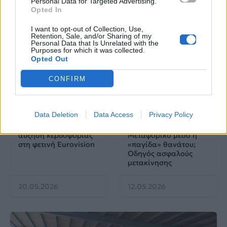
Personal Data for Targeted Advertising.
Opted In
25.06.2026
04.06.2026
I want to opt-out of Collection, Use,
Retention, Sale, and/or Sharing of my
Personal Data that Is Unrelated with the
Purposes for which it was collected.
Opted Out
CONFIRM
EUROVISION
Go out
Data Deletion
Data Access
Privacy Policy
ΕΡΤ: Εντυπωσιακή
Ηλεκτρικά πατίνια:
αύξηση κερδοφορίας
Μεταφορικό μέσο ή
στη φετινή Eurovision
«παγίδα» θανάτου;
Οδηγός ασφαλούς
μετακίνησης
20.05.2026
12.05.2026