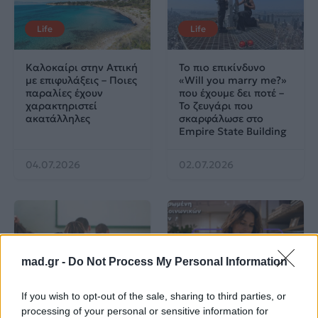
Life
Life
Καλοκαίρι στην Αττική
Το πιο επικίνδυνο
με επιφυλάξεις – Ποιες
«Will you marry me?»
παραλίες έχουν
που έχουμε δει ποτέ –
χαρακτηριστεί
Το ζευγάρι που
ακατάλληλες
σκαρφάλωσε στο
Empire State Building
04.07.2026
02.07.2026
mad.gr -
Do Not Process My Personal Information
News
Corporate News
If you wish to opt-out of the sale, sharing to third parties, or
processing of your personal or sensitive information for