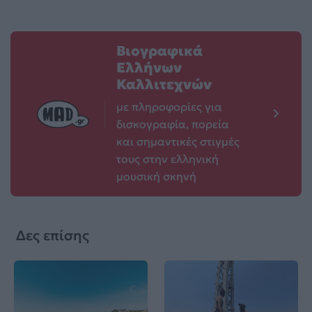
Βιογραφικά
Ελλήνων
Καλλιτεχνών
με πληροφορίες για
δισκογραφία, πορεία
και σημαντικές στιγμές
τους στην ελληνική
μουσική σκηνή
Δες επίσης