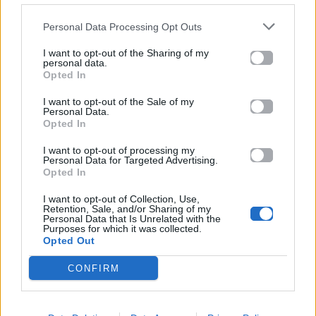
Facebook
, επικοινωνήστε μέσω
Twitter
ή
Personal Data Processing Opt Outs
ακολουθήστε μας στο
Instagram
.
I want to opt-out of the Sharing of my
personal data.
Ακολουθήστε το
Opted In
Mad.gr στο Google
News
I want to opt-out of the Sale of my
Personal Data.
Opted In
Ακολουθήστε το
I want to opt-out of processing my
Mad.gr στο MSN
Personal Data for Targeted Advertising.
Opted In
I want to opt-out of Collection, Use,
Retention, Sale, and/or Sharing of my
Μοιράσου αυτό το άρθρο
Personal Data that Is Unrelated with the
Purposes for which it was collected.
Opted Out
CONFIRM