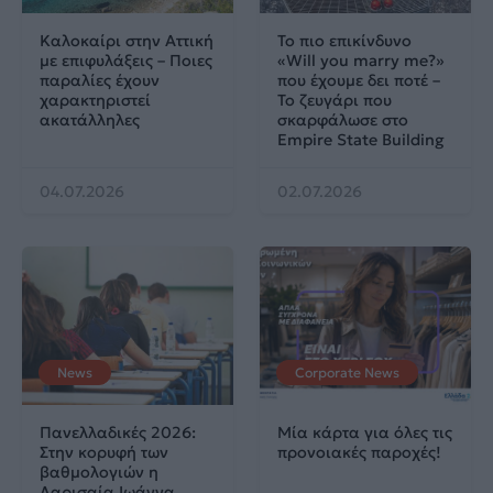
Καλοκαίρι στην Αττική
Το πιο επικίνδυνο
με επιφυλάξεις – Ποιες
«Will you marry me?»
παραλίες έχουν
που έχουμε δει ποτέ –
χαρακτηριστεί
Το ζευγάρι που
ακατάλληλες
σκαρφάλωσε στο
Empire State Building
04.07.2026
02.07.2026
News
Corporate News
Πανελλαδικές 2026:
Μία κάρτα για όλες τις
Στην κορυφή των
προνοιακές παροχές!
βαθμολογιών η
Λαρισαία Ιωάννα