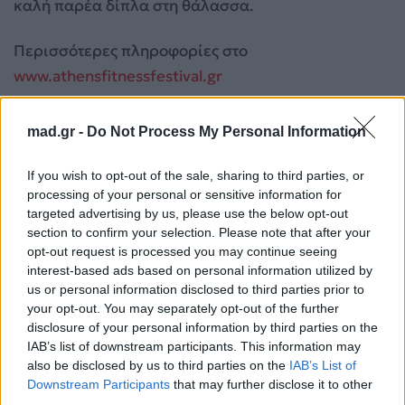
καλή παρέα δίπλα στη θάλασσα.
Περισσότερες πληροφορίες στο
www.athensfitnessfestival.gr
mad.gr -
Do Not Process My Personal Information
If you wish to opt-out of the sale, sharing to third parties, or
processing of your personal or sensitive information for
targeted advertising by us, please use the below opt-out
section to confirm your selection. Please note that after your
opt-out request is processed you may continue seeing
interest-based ads based on personal information utilized by
us or personal information disclosed to third parties prior to
your opt-out. You may separately opt-out of the further
disclosure of your personal information by third parties on the
IAB’s list of downstream participants. This information may
also be disclosed by us to third parties on the
IAB’s List of
Για σχόλια, μηνύματα ή φωτογραφικό υλικό
Downstream Participants
that may further disclose it to other
σχετικά με το
Mad.gr
, επισκεφτείτε μας στο
third parties.