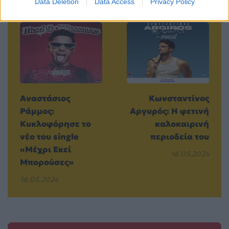
Data Deletion
Data Access
Privacy Policy
Προηγούμενο
Επόμενο
Αναστάσιος
Κωνσταντίνος
Ράμμος:
Αργυρός: Η φετινή
Κυκλοφόρησε το
καλοκαιρινή
νέο του single
περιοδεία του
«Μέχρι Εκεί
16.05.2024
Μπορούσες»
16.05.2024