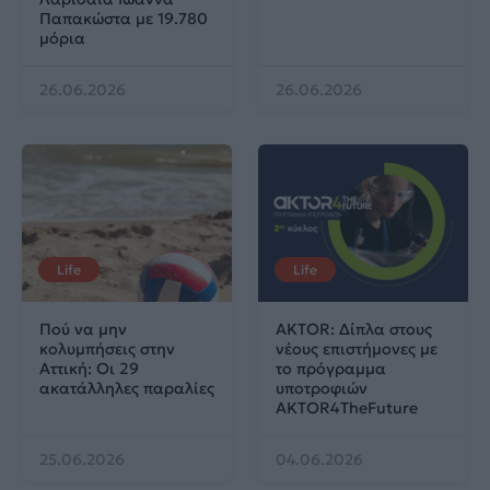
Παπακώστα με 19.780
μόρια
26.06.2026
26.06.2026
Life
Life
Πού να μην
AKTOR: Δίπλα στους
κολυμπήσεις στην
νέους επιστήμονες με
Αττική: Οι 29
το πρόγραμμα
ακατάλληλες παραλίες
υποτροφιών
AKTOR4TheFuture
25.06.2026
04.06.2026