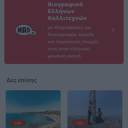
Βιογραφικά
Ελλήνων
Καλλιτεχνών
με πληροφορίες για
δισκογραφία, πορεία
και σημαντικές στιγμές
τους στην ελληνική
μουσική σκηνή
Δες επίσης
Life
Life