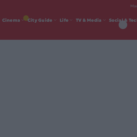
Mad
Cinema
City Guide
Life
TV & Media
Social & Te