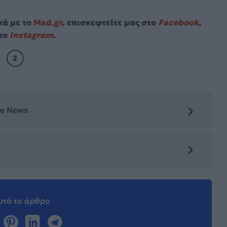
κά με το
Mad.gr
, επισκεφτείτε μας στο
Facebook
,
το
Instagram
.
2
le News
τό το άρθρο