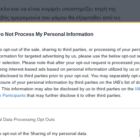
ύκλο και νa είναι κομψή» υποστηρίζει πηγή της
ιβής ημερομηνία του γάμου θα εξαρτηθεί από τις
o Not Process My Personal Information
η φορά που ανεβαίνει τα σκαλιά της εκκλησίας η
to opt-out of the sale, sharing to third parties, or processing of your per
formation for targeted advertising by us, please use the below opt-out s
r selection. Please note that after your opt-out request is processed y
eing interest-based ads based on personal information utilized by us or
disclosed to third parties prior to your opt-out. You may separately opt-
losure of your personal information by third parties on the IAB’s list of
. This information may also be disclosed by us to third parties on the
IA
Participants
that may further disclose it to other third parties.
l Data Processing Opt Outs
o opt-out of the Sharing of my personal data.