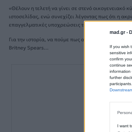
«Θέλουν η τελετή να γίνει σε στενό οικογενειακό κ
ιστοσελίδας, ενώ συνεχίζει λέγοντας πως ότι η ακρ
επαγγελματικές υποχρεώσεις της τραγουδίστριας.
mad.gr -
D
Για την ιστορία, να πούμε πως αυτή θα είναι η τρίτ
If you wish 
Britney Spears…
sensitive in
confirm you
continue se
information 
further disc
participants
Downstream 
Persona
I want t