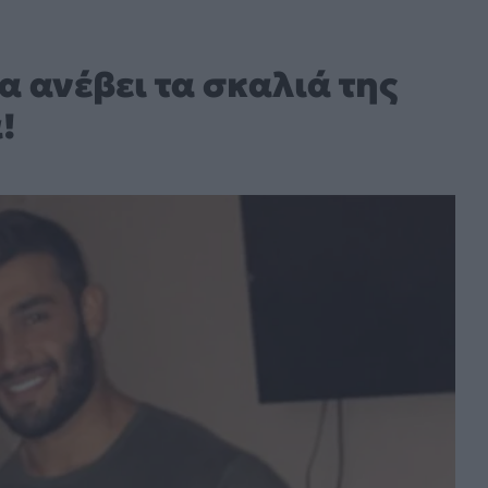
α ανέβει τα σκαλιά της
!