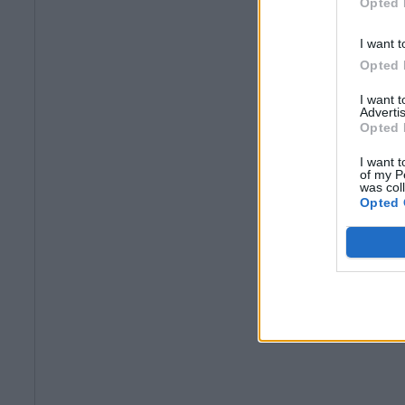
Opted 
I want t
Opted 
I want 
Advertis
Opted 
I want t
of my P
was col
Opted 