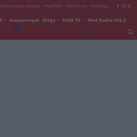
 Video Music Awards
MadWalk
Mad Forum
NyxDrop
ch
Διαγωνισμοί
Blogs
MAD TV
Mad Radio 106.2