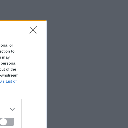
sonal or
ection to
ou may
 personal
out of the
 downstream
B’s List of