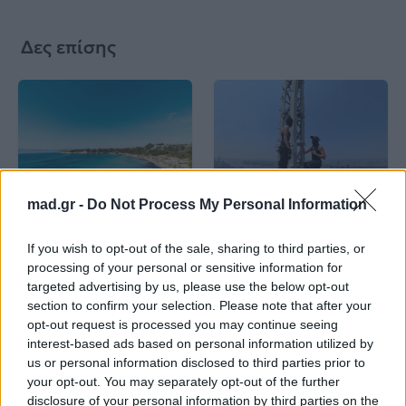
Δες επίσης
Life
Life
mad.gr -
Do Not Process My Personal Information
Καλοκαίρι στην Αττική
Το πιο επικίνδυνο
If you wish to opt-out of the sale, sharing to third parties, or
με επιφυλάξεις – Ποιες
«Will you marry me?»
παραλίες έχουν
που έχουμε δει ποτέ –
processing of your personal or sensitive information for
χαρακτηριστεί
Το ζευγάρι που
targeted advertising by us, please use the below opt-out
ακατάλληλες
σκαρφάλωσε στο
section to confirm your selection. Please note that after your
Empire State Building
opt-out request is processed you may continue seeing
interest-based ads based on personal information utilized by
04.07.2026
02.07.2026
us or personal information disclosed to third parties prior to
your opt-out. You may separately opt-out of the further
disclosure of your personal information by third parties on the