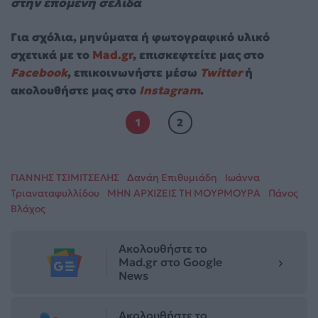
στην επόμενη σελίδα
Για σχόλια, μηνύματα ή φωτογραφικό υλικό
σχετικά με το
Mad.gr
, επισκεφτείτε μας στο
Facebook
, επικοινωνήστε μέσω
Twitter
ή
ακολουθήστε μας στο
Instagram
.
1
2
ΓΙΑΝΝΗΣ ΤΣΙΜΙΤΣΕΛΗΣ
Δανάη Επιθυμιάδη
Ιωάννα
Τριαναταφυλλίδου
ΜΗΝ ΑΡΧΙΖΕΙΣ ΤΗ ΜΟΥΡΜΟΥΡΑ
Πάνος
Βλάχος
Ακολουθήστε το
Mad.gr στο Google
News
Ακολουθήστε το