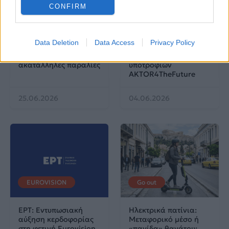
CONFIRM
Life
Life
Πού να μην
AKTOR: Δίπλα στους
Data Deletion
Data Access
Privacy Policy
κολυμπήσεις στην
νέους επιστήμονες με
Αττική: Οι 29
το πρόγραμμα
ακατάλληλες παραλίες
υποτροφιών
AKTOR4TheFuture
25.06.2026
04.06.2026
EUROVISION
Go out
ΕΡΤ: Εντυπωσιακή
Ηλεκτρικά πατίνια:
αύξηση κερδοφορίας
Μεταφορικό μέσο ή
στη φετινή Eurovision
«παγίδα» θανάτου;