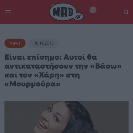
Skip
to
content
News
18.11.2015
Eίναι επίσημο: Αυτοί θα
αντικαταστήσουν την «Βάσω»
και τον «Χάρη» στη
«Μουρμούρα»