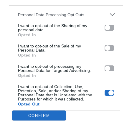
third parties.
σχετικά με το
Mad.gr
, επισκεφτείτε μας στο
Facebook
, επικοινωνήστε μέσω
Twitter
ή
Personal Data Processing Opt Outs
ακολουθήστε μας στο
Instagram
.
I want to opt-out of the Sharing of my
personal data.
Opted In
Ακολουθήστε το
Mad.gr στο Google
I want to opt-out of the Sale of my
News
Personal Data.
Opted In
Ακολουθήστε το
I want to opt-out of processing my
Personal Data for Targeted Advertising.
Mad.gr στο MSN
Opted In
I want to opt-out of Collection, Use,
Retention, Sale, and/or Sharing of my
Personal Data that Is Unrelated with the
Μοιράσου αυτό το άρθρο
Purposes for which it was collected.
Opted Out
CONFIRM