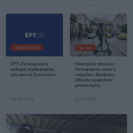
EUROVISION
Go out
ΕΡΤ: Εντυπωσιακή
Ηλεκτρικά πατίνια:
αύξηση κερδοφορίας
Μεταφορικό μέσο ή
στη φετινή Eurovision
«παγίδα» θανάτου;
Οδηγός ασφαλούς
μετακίνησης
20.05.2026
12.05.2026