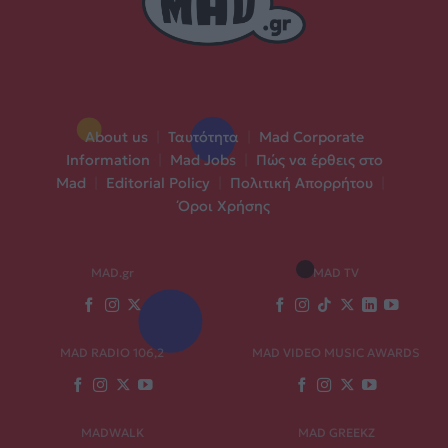
About us
|
Ταυτότητα
|
Mad Corporate
Information
|
Mad Jobs
|
Πώς να έρθεις στο
Mad
|
Editorial Policy
|
Πολιτική Απορρήτου
|
Όροι Χρήσης
MAD.gr
MAD TV
MAD RADIO 106,2
MAD VIDEO MUSIC AWARDS
MADWALK
MAD GREEKZ