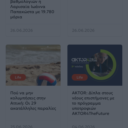
βαθμολογιών η
Λαρισαία Ιωάννα
Παπακώστα με 19.780
μόρια
26.06.2026
26.06.2026
Life
Life
Πού να μην
AKTOR: Δίπλα στους
κολυμπήσεις στην
νέους επιστήμονες με
Αττική: Οι 29
το πρόγραμμα
ακατάλληλες παραλίες
υποτροφιών
AKTOR4TheFuture
25.06.2026
04.06.2026