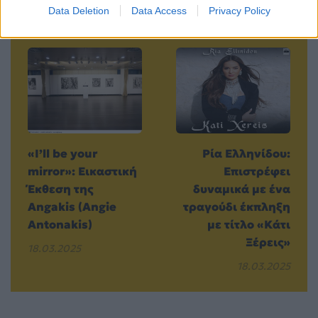
Data Deletion
Data Access
Privacy Policy
Προηγούμενο
Επόμενο
«I’ll be your
Ρία Ελληνίδου:
mirror»: Εικαστική
Επιστρέφει
Έκθεση της
δυναμικά με ένα
Angakis (Angie
τραγούδι έκπληξη
Antonakis)
με τίτλο «Κάτι
Ξέρεις»
18.03.2025
18.03.2025