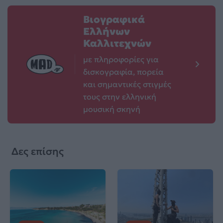
Βιογραφικά
Ελλήνων
Καλλιτεχνών
με πληροφορίες για
δισκογραφία, πορεία
και σημαντικές στιγμές
τους στην ελληνική
μουσική σκηνή
Δες επίσης