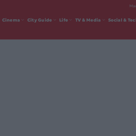
Mad
Cinema
City Guide
Life
TV & Media
Social & Te