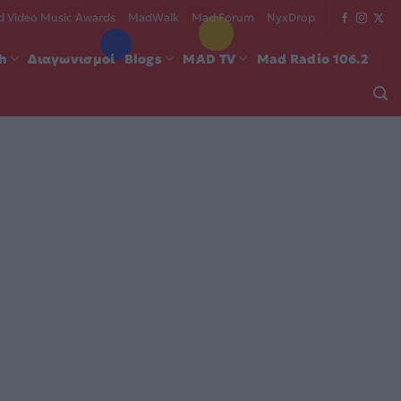
 Video Music Awards
MadWalk
Mad Forum
NyxDrop
ch
Διαγωνισμοί
Blogs
MAD TV
Mad Radio 106.2