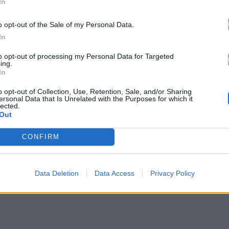
In
 μιλήσουν για τις επιτυχίες και τις αποτύχιες τους.
o opt-out of the Sale of my Personal Data.
την ελληνική τηλεόραση και έρχεται
αποκλειστικά
In
βατο στις 22:00
! Όταν η μουσική συνδυάζεται με
 πραγματική διάδραση, τότε δημιουργείται η
to opt-out of processing my Personal Data for Targeted
ing.
ool μέρος για να ανθίσει κάθε μορφή δημιουργίας,
In
o opt-out of Collection, Use, Retention, Sale, and/or Sharing
ersonal Data that Is Unrelated with the Purposes for which it
lected.
Out
CONFIRM
Data Deletion
Data Access
Privacy Policy