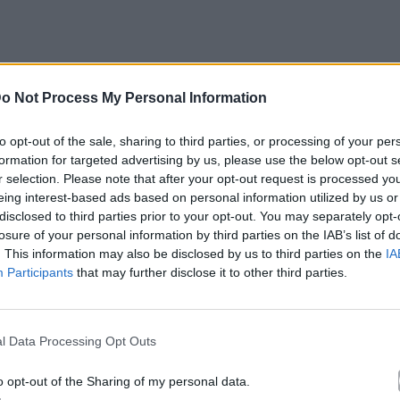
o Not Process My Personal Information
to opt-out of the sale, sharing to third parties, or processing of your per
formation for targeted advertising by us, please use the below opt-out s
r selection. Please note that after your opt-out request is processed y
eing interest-based ads based on personal information utilized by us or
 -ακόμα και του Ζήση- κατέληξε να γίνει
disclosed to third parties prior to your opt-out. You may separately opt-
γράφεας βιβλίων. Μια πολυσχιδής προσωπικότητα
losure of your personal information by third parties on the IAB’s list of
. This information may also be disclosed by us to third parties on the
IA
ρα» και μέλος της μουσικής κωμωδίας «Τα
Participants
that may further disclose it to other third parties.
αφηγηθεί ιστορίες γέλιου και ψαρέματος.
νη Σαρακατσάνη με πιστοποιημένο ΙQ 156. Ο
l Data Processing Opt Outs
ian είναι και σκηνοθέτης και youtuber. Γνωρίζεται
 «εκνευρίζει»! Μια ζεστή και αληθινή συζήτηση
o opt-out of the Sharing of my personal data.