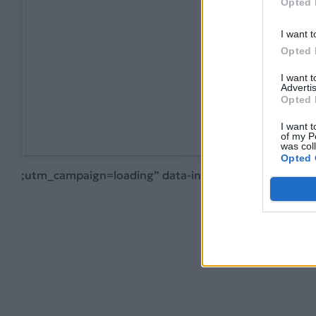
Opted 
I want t
Opted 
I want 
Advertis
Opted 
I want t
of my P
was col
Opted 
;utm_campaign=loading” data-instgrm-version=”12″>