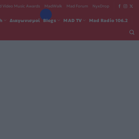
 Video Music Awards
MadWalk
Mad Forum
NyxDrop
ch
Διαγωνισμοί
Blogs
MAD TV
Mad Radio 106.2