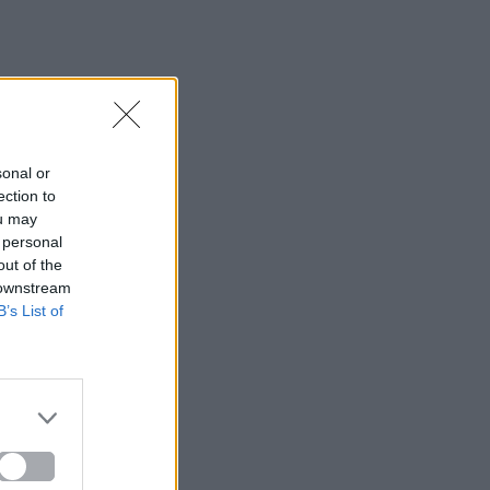
sonal or
ection to
ou may
 personal
out of the
 downstream
B’s List of