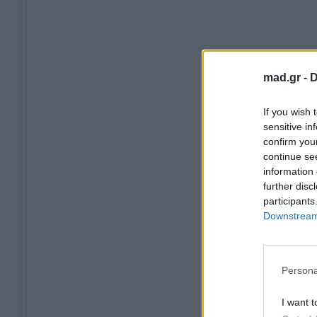
mad.gr -
D
If you wish 
sensitive in
confirm you
continue se
information 
further disc
participants
Downstream 
Persona
I want t