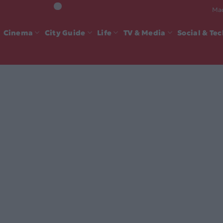
Mad
Cinema
City Guide
Life
TV & Media
Social & Te