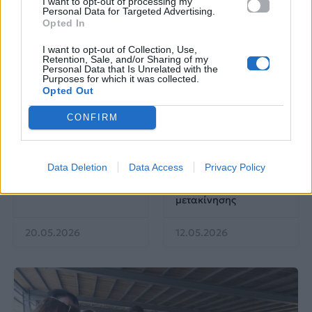
I want to opt-out of processing my
Personal Data for Targeted Advertising.
Opted In
I want to opt-out of Collection, Use,
Retention, Sale, and/or Sharing of my
Personal Data that Is Unrelated with the
Purposes for which it was collected.
Opted Out
EUROVISION
Go out
CONFIRM
ΕΡΤ: Εντυπωσιακή
Ηλεκτρικά πατίνια:
αύξηση κερδοφορίας
Μεταφορικό μέσο ή
Data Deletion
Data Access
Privacy Policy
στη φετινή Eurovision
«παγίδα» θανάτου;
Οδηγός ασφαλούς
μετακίνησης
20.05.2026
12.05.2026