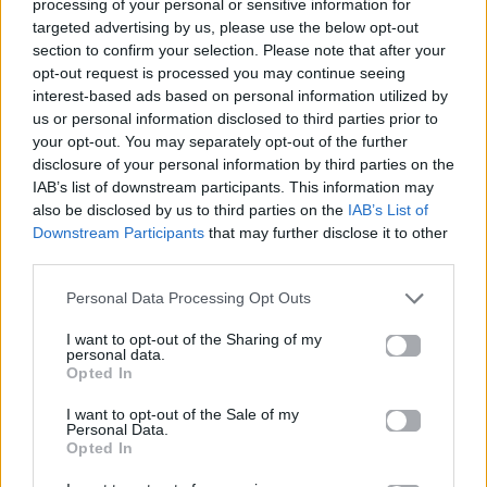
processing of your personal or sensitive information for
βαθμολογιών η
Λαρισαία Ιωάννα
targeted advertising by us, please use the below opt-out
Παπακώστα με 19.780
section to confirm your selection. Please note that after your
μόρια
opt-out request is processed you may continue seeing
interest-based ads based on personal information utilized by
26.06.2026
26.06.2026
us or personal information disclosed to third parties prior to
your opt-out. You may separately opt-out of the further
disclosure of your personal information by third parties on the
IAB’s list of downstream participants. This information may
also be disclosed by us to third parties on the
IAB’s List of
Downstream Participants
that may further disclose it to other
third parties.
Life
Life
Personal Data Processing Opt Outs
I want to opt-out of the Sharing of my
Πού να μην
AKTOR: Δίπλα στους
personal data.
κολυμπήσεις στην
νέους επιστήμονες με
Opted In
Αττική: Οι 29
το πρόγραμμα
ακατάλληλες παραλίες
υποτροφιών
I want to opt-out of the Sale of my
Personal Data.
AKTOR4TheFuture
Opted In
25.06.2026
04.06.2026