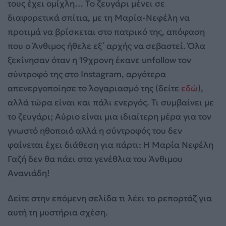
τους έχει ομίχλη… Το ζευγάρι μένει σε
διαφορετικά σπίτια, με τη Μαρία-Νεφέλη να
προτιμά να βρίσκεται στο πατρικό της, απόφαση
που ο Άνθιμος ήθελε εξ΄ αρχής να σεβαστεί. Όλα
ξεκίνησαν όταν η 19χρονη έκανε unfollow τον
σύντροφό της στο Instagram, αργότερα
απενεργοποίησε το λογαριασμό της (δείτε
εδώ
),
αλλά τώρα είναι και πάλι ενεργός. Τι συμβαίνει με
το ζευγάρι; Αύριο είναι μια ιδιαίτερη μέρα για τον
γνωστό ηθοποιό αλλά η σύντροφός του δεν
φαίνεται έχει διάθεση για πάρτι: Η Μαρία Νεφέλη
Γαζή δεν θα πάει στα γενέθλια του Άνθιμου
Ανανιάδη!
Δείτε στην επόμενη σελίδα τι λέει το ρεπορτάζ για
αυτή τη μυστήρια σχέση.