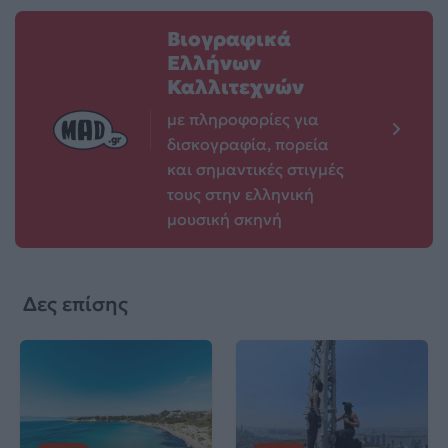
Βιογραφικά
Ελλήνων
Καλλιτεχνών
με πληροφορίες για
δισκογραφία, πορεία
και σημαντικές στιγμές
τους στην ελληνική
μουσική σκηνή
Δες επίσης