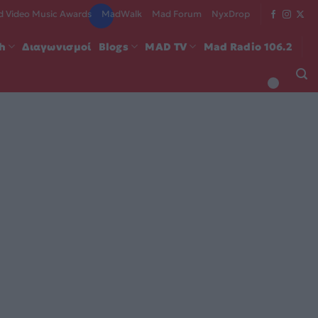
 Video Music Awards
MadWalk
Mad Forum
NyxDrop
ch
Διαγωνισμοί
Blogs
MAD TV
Mad Radio 106.2