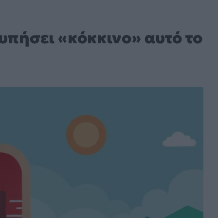
υπήσει «κόκκινο» αυτό το