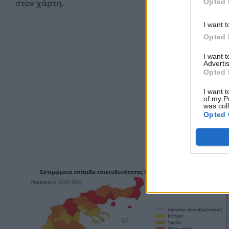
Opted 
στον χάρτη.
I want t
Opted 
I want 
Advertis
Opted 
I want t
of my P
was col
Opted 