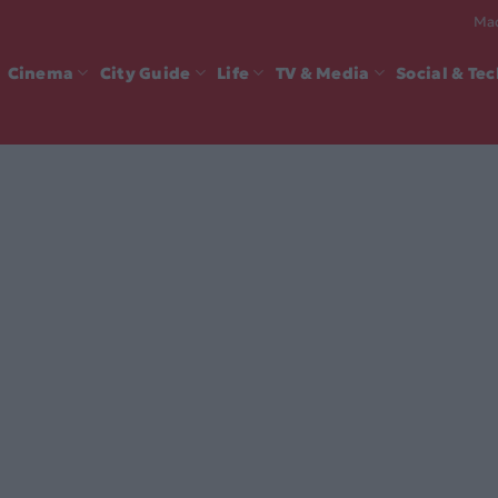
Mad
Cinema
City Guide
Life
TV & Media
Social & Te