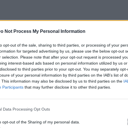
o Not Process My Personal Information
τα μελτέμια υποχωρούν και η θερμοκρασία
to opt-out of the sale, sharing to third parties, or processing of your per
formation for targeted advertising by us, please use the below opt-out s
r selection. Please note that after your opt-out request is processed y
eing interest-based ads based on personal information utilized by us or
κό σύστημα προειδοποίησης
HEAT-ALARM
, πολύ
disclosed to third parties prior to your opt-out. You may separately opt-
όγω θερμής επιβάρυνσης αναμένεται σήμερα κυρίως
losure of your personal information by third parties on the IAB’s list of
. This information may also be disclosed by us to third parties on the
IA
Participants
that may further disclose it to other third parties.
το Σάββατο σε βόρεια και κεντρικά τμήματα της
πίπεδο επικινδυνότητας σε περιφερειακές ενότητες
l Data Processing Opt Outs
ς, Ροδόπη, Ξάνθη, Καβάλα, Θάσος) και της Κ.
ιδική, Πέλλα, Ημαθία, Πιερία), όπως φαίνεται
o opt-out of the Sharing of my personal data.