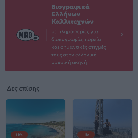
Βιογραφικά
Ελλήνων
Καλλιτεχνών
με πληροφορίες για
δισκογραφία, πορεία
και σημαντικές στιγμές
τους στην ελληνική
μουσική σκηνή
Δες επίσης
Life
Life