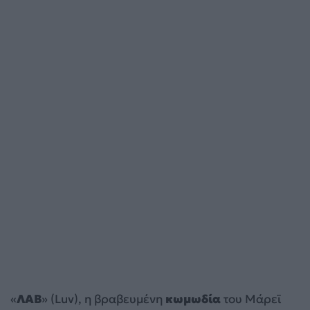
«
ΛΑΒ
» (Luv), η βραβευμένη
κωμωδία
του Μάρεϊ