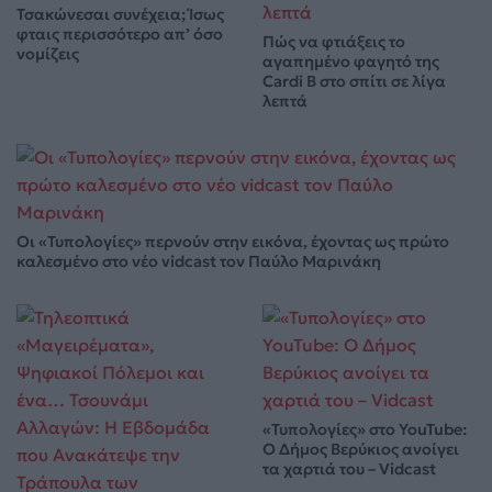
Τσακώνεσαι συνέχεια; Ίσως
φταις περισσότερο απ’ όσο
Πώς να φτιάξεις το
νομίζεις
αγαπημένο φαγητό της
Cardi B στο σπίτι σε λίγα
λεπτά
Οι «Τυπολογίες» περνούν στην εικόνα, έχοντας ως πρώτο
καλεσμένο στο νέο vidcast τον Παύλο Μαρινάκη
«Τυπολογίες» στο YouTube:
Ο Δήμος Βερύκιος ανοίγει
τα χαρτιά του – Vidcast