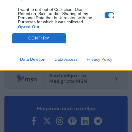
Για σχόλια, μηνύματα ή φωτογραφικό υλικό
I want to opt-out of Collection, Use,
Retention, Sale, and/or Sharing of my
σχετικά με το
Mad.gr
, επισκεφτείτε μας στο
Personal Data that Is Unrelated with the
Purposes for which it was collected.
Facebook
, επικοινωνήστε μέσω
Twitter
ή
Opted Out
ακολουθήστε μας στο
Instagram
.
CONFIRM
Ακολουθήστε το
Mad.gr στο Google
News
Data Deletion
Data Access
Privacy Policy
Ακολουθήστε το
Mad.gr στο MSN
Μοιράσου αυτό το άρθρο