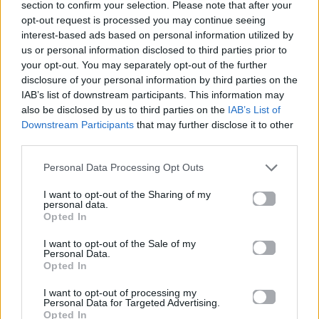
section to confirm your selection. Please note that after your
Τιμές εισιτηρίων
:
opt-out request is processed you may continue seeing
interest-based ads based on personal information utilized by
η
η
VIP
(1
και 2
σειρά) όλες τις ημέρες:
25 Ευρώ
us or personal information disclosed to third parties prior to
your opt-out. You may separately opt-out of the further
disclosure of your personal information by third parties on the
Διαζώματα Α’+Β’+Γ’:
18 Ευρώ
IAB’s list of downstream participants. This information may
also be disclosed by us to third parties on the
IAB’s List of
Φοιτητικό, Ανέργων, Παιδικό (έως 12 ετών),
Downstream Participants
that may further disclose it to other
Αμέα (χωρίς κινητικά
προβλήματα):
16 Ευρώ
third parties.
Personal Data Processing Opt Outs
Διάρκεια παράστασης:
90΄λεπτά
I want to opt-out of the Sharing of my
personal data.
Opted In
I want to opt-out of the Sale of my
Εισιτήρια:
more
.
com
by
viva
,
στο τηλεφωνικό
Personal Data.
κέντρο των Αθηναϊκών Θεάτρων
211.1000.365
Opted In
και στο
Θέατρο
Αλίκη,
Αμερικής 4, Aθήνα :
I want to opt-out of processing my
Personal Data for Targeted Advertising.
2103210021
Opted In