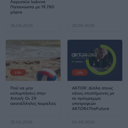
Λαρισαία Ιωάννα
Παπακώστα με 19.780
μόρια
26.06.2026
26.06.2026
Life
Life
Πού να μην
AKTOR: Δίπλα στους
κολυμπήσεις στην
νέους επιστήμονες με
Αττική: Οι 29
το πρόγραμμα
ακατάλληλες παραλίες
υποτροφιών
AKTOR4TheFuture
25.06.2026
04.06.2026