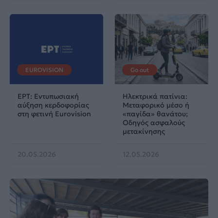
EUROVISION
Go out
ΕΡΤ: Εντυπωσιακή
Ηλεκτρικά πατίνια:
αύξηση κερδοφορίας
Μεταφορικό μέσο ή
στη φετινή Eurovision
«παγίδα» θανάτου;
Οδηγός ασφαλούς
μετακίνησης
20.05.2026
12.05.2026