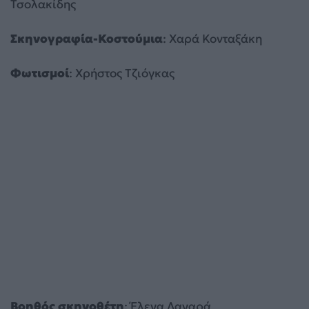
Τσολακίδης
Σκηνογραφία-Κοστούμια
: Χαρά Κονταξάκη
Φωτισμοί
: Χρήστος Τζιόγκας
Βοηθός σκηνοθέτη
: Έλενα Λαναρά