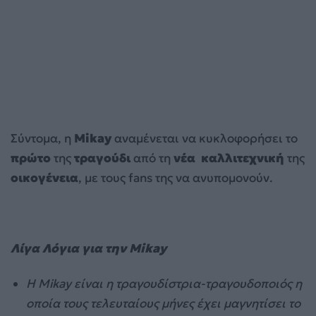
Σύντομα, η
Mikay
αναμένεται να κυκλοφορήσει το
πρώτο
της
τραγούδι
από τη
νέα
καλλιτεχνική
της
οικογένεια
, με τους fans της να ανυπομονούν.
Λίγα Λόγια για την
Mikay
H Mikay
είναι η τραγουδίστρια-τραγουδοποιός η
οποία τους τελευταίους μήνες έχει μαγνητίσει το