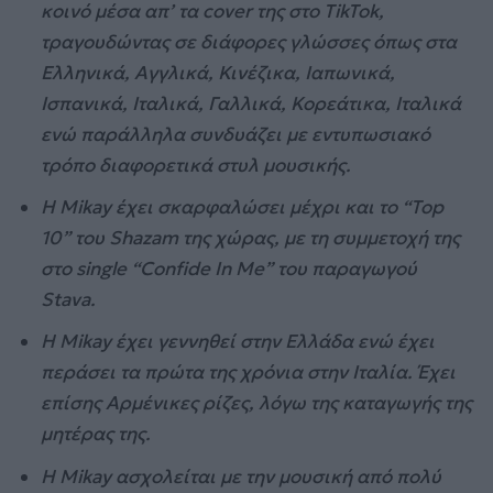
κοινό μέσα απ’ τα
cover
της στο
TikTok
,
τραγουδώντας σε διάφορες γλώσσες όπως στα
Ελληνικά, Αγγλικά, Κινέζικα, Ιαπωνικά,
Ισπανικά, Ιταλικά, Γαλλικά, Κορεάτικα, Ιταλικά
ενώ παράλληλα συνδυάζει με εντυπωσιακό
τρόπο διαφορετικά στυλ μουσικής.
Η
Mikay
έχει σκαρφαλώσει μέχρι και το “
Top
10” του
Shazam
της χώρας, με τη συμμετοχή της
στο
single
“
Confide In Me
” του παραγωγού
Stava
.
Η
Mikay
έχει γεννηθεί στην Ελλάδα ενώ έχει
περάσει τα πρώτα της χρόνια στην Ιταλία. Έχει
επίσης Αρμένικες ρίζες, λόγω της καταγωγής της
μητέρας της.
Η
Mikay
ασχολείται με την μουσική από πολύ