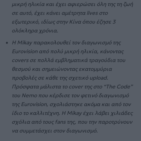
μικρή ηλικία και έχει αφιερώσει όλη της τη ζωή
σε αυτό, έχει κάνει αμέτρητα
lives
στο
εξωτερικό, ιδίως στην Κίνα όπου έζησε 3
ολόκληρα χρόνια.
Η
Mikay
παρακολουθεί τον διαγωνισμό της
Eurovision
από πολύ μικρή ηλικία, κάνοντας
covers
σε πολλά εμβληματικά τραγούδια του
θεσμού και σημειώνοντας εκατομμύρια
προβολές σε κάθε της σχετικό
upload
.
Πρόσφατα μάλιστα το
cover
της στο “
The Code
”
του
Nemo
που κέρδισε τον φετινό διαγωνισμό
της
Eurovision
, σχολιάστηκε ακόμα και από τον
ίδιο το καλλιτέχνη. Η
Mikay
έχει λάβει χιλιάδες
σχόλια από τους
fans
της, που την παροτρύνουν
να συμμετάσχει στον διαγωνισμό.