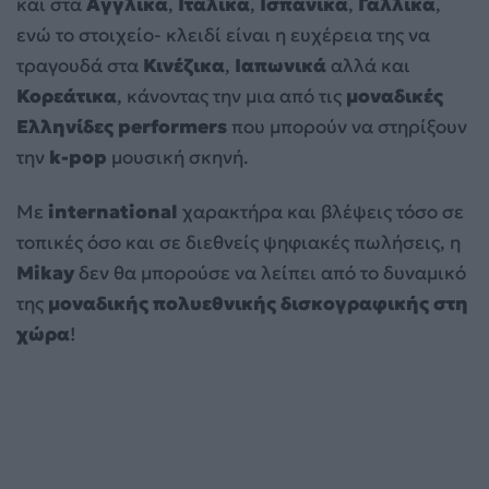
και στα
Αγγλικά
,
Ιταλικά
,
Ισπανικά
,
Γαλλικά
,
ενώ το στοιχείο- κλειδί είναι η ευχέρεια της να
τραγουδά στα
Κινέζικα
,
Ιαπωνικά
αλλά και
Κορεάτικα
, κάνοντας την μια από τις
μοναδικές
Ελληνίδες
performers
που μπορούν να στηρίξουν
την
k
-pop
μουσική σκηνή.
Με
international
χαρακτήρα και βλέψεις τόσο σε
τοπικές όσο και σε διεθνείς ψηφιακές πωλήσεις, η
Mikay
δεν θα μπορούσε να λείπει από το δυναμικό
της
μοναδικής πολυεθνικής δισκογραφικής στη
χώρα
!