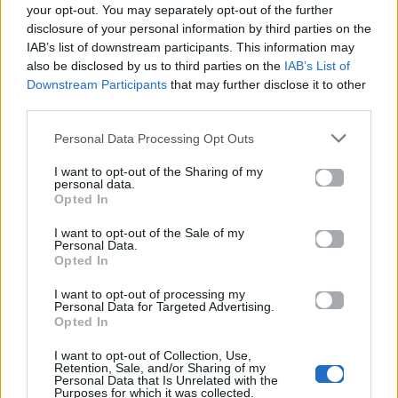
your opt-out. You may separately opt-out of the further
disclosure of your personal information by third parties on the
IAB’s list of downstream participants. This information may
also be disclosed by us to third parties on the
IAB’s List of
Downstream Participants
that may further disclose it to other
«ΛΑΒ»:
8ο Beyond Borders:
third parties.
Αυτοσαρκάζεται
Ταξιδεύει στην
Personal Data Processing Opt Outs
και χαρίζει άφθονο
Κωνσταντινούπολ
και πηγαίο γέλιο
η
I want to opt-out of the Sharing of my
στο Μικρό Παλλάς
personal data.
27.09.2024
Opted In
26.09.2024
I want to opt-out of the Sale of my
Personal Data.
Opted In
I want to opt-out of processing my
Personal Data for Targeted Advertising.
Βιογραφικά
Opted In
Ελλήνων
Καλλιτεχνών
I want to opt-out of Collection, Use,
Retention, Sale, and/or Sharing of my
Personal Data that Is Unrelated with the
με πληροφορίες για
Purposes for which it was collected.