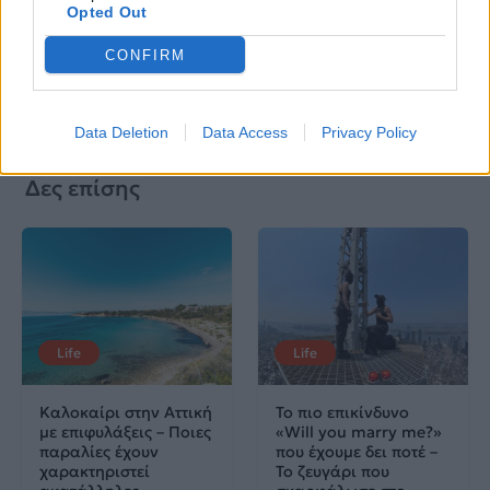
δισκογραφία, πορεία
Opted Out
και σημαντικές στιγμές
CONFIRM
τους στην ελληνική
μουσική σκηνή
Data Deletion
Data Access
Privacy Policy
Δες επίσης
Life
Life
Καλοκαίρι στην Αττική
Το πιο επικίνδυνο
με επιφυλάξεις – Ποιες
«Will you marry me?»
παραλίες έχουν
που έχουμε δει ποτέ –
χαρακτηριστεί
Το ζευγάρι που