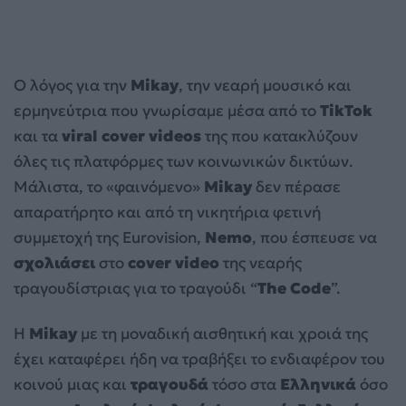
Ο λόγος για την
Mikay
, την νεαρή μουσικό και
ερμηνεύτρια που γνωρίσαμε μέσα από το
TikTok
και τα
viral cover videos
της που κατακλύζουν
όλες τις πλατφόρμες των κοινωνικών δικτύων.
Μάλιστα, το «φαινόμενο»
Mikay
δεν πέρασε
απαρατήρητο και από τη νικητήρια φετινή
συμμετοχή της Eurovision,
Νemo
, που έσπευσε να
σχολιάσει
στο
cover video
της νεαρής
τραγουδίστριας για το τραγούδι “
The Code
”.
Η
Mikay
με τη μοναδική αισθητική και χροιά της
έχει καταφέρει ήδη να τραβήξει το ενδιαφέρον του
κοινού μιας και
τραγουδά
τόσο στα
Ελληνικά
όσο