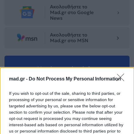
Ακολουθήστε το
Mad.gr στο Google
News
Ακολουθήστε το
Mad.gr στο MSN
Μοιράσου αυτό το άρθρο
mad.gr -
Do Not Process My Personal Information
If you wish to opt-out of the sale, sharing to third parties, or
processing of your personal or sensitive information for
targeted advertising by us, please use the below opt-out
section to confirm your selection. Please note that after your
Προηγούμενο
Επόμενο
opt-out request is processed you may continue seeing
interest-based ads based on personal information utilized by
us or personal information disclosed to third parties prior to