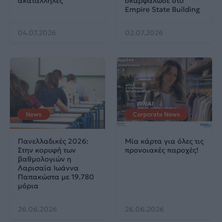
ακατάλληλες
σκαρφάλωσε στο
Empire State Building
04.07.2026
02.07.2026
News
Corporate News
Πανελλαδικές 2026:
Μία κάρτα για όλες τις
Στην κορυφή των
προνοιακές παροχές!
βαθμολογιών η
Λαρισαία Ιωάννα
Παπακώστα με 19.780
μόρια
26.06.2026
26.06.2026