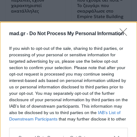
παραλίες έχουν
που έχουμε δει ποτέ –
χαρακτηριστεί
Το ζευγάρι που
ακατάλληλες
σκαρφάλωσε στο
Empire State Building
04.07.2026
02.07.2026
mad.gr -
Do Not Process My Personal Information
If you wish to opt-out of the sale, sharing to third parties, or
processing of your personal or sensitive information for
targeted advertising by us, please use the below opt-out
section to confirm your selection. Please note that after your
opt-out request is processed you may continue seeing
interest-based ads based on personal information utilized by
News
Corporate News
us or personal information disclosed to third parties prior to
your opt-out. You may separately opt-out of the further
Πανελλαδικές 2026:
Μία κάρτα για όλες τις
disclosure of your personal information by third parties on the
Στην κορυφή των
προνοιακές παροχές!
IAB’s list of downstream participants. This information may
βαθμολογιών η
also be disclosed by us to third parties on the
IAB’s List of
Λαρισαία Ιωάννα
Downstream Participants
that may further disclose it to other
Παπακώστα με 19.780
μόρια
third parties.