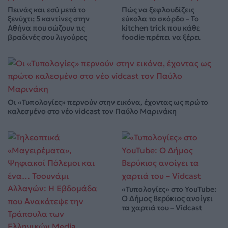
Πεινάς και εσύ μετά το
Πώς να ξεφλουδίζεις
ξενύχτι; 5 καντίνες στην
εύκολα το σκόρδο – Το
Αθήνα που σώζουν τις
kitchen trick που κάθε
βραδινές σου λιγούρες
foodie πρέπει να ξέρει
Οι «Τυπολογίες» περνούν στην εικόνα, έχοντας ως πρώτο
καλεσμένο στο νέο vidcast τον Παύλο Μαρινάκη
«Τυπολογίες» στο YouTube:
Ο Δήμος Βερύκιος ανοίγει
τα χαρτιά του – Vidcast