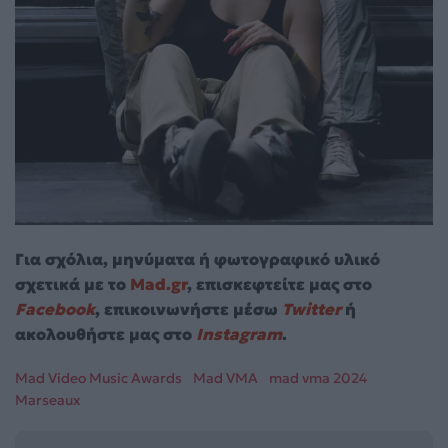
Για σχόλια, μηνύματα ή φωτογραφικό υλικό
σχετικά με το
Mad.gr
, επισκεφτείτε μας στο
Facebook
, επικοινωνήστε μέσω
Twitter
ή
ακολουθήστε μας στο
Instagram
.
Mad Video Music Awards
Mad VMA
mad vma 2024
Marseaux