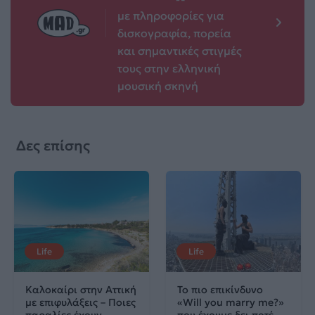
με πληροφορίες για
δισκογραφία, πορεία
και σημαντικές στιγμές
τους στην ελληνική
μουσική σκηνή
Δες επίσης
Life
Life
Καλοκαίρι στην Αττική
Το πιο επικίνδυνο
με επιφυλάξεις – Ποιες
«Will you marry me?»