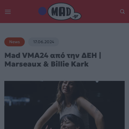
Skip
to
content
News
17.06.2024
Mad VMA24 από την ΔΕΗ |
Marseaux & Billie Kark