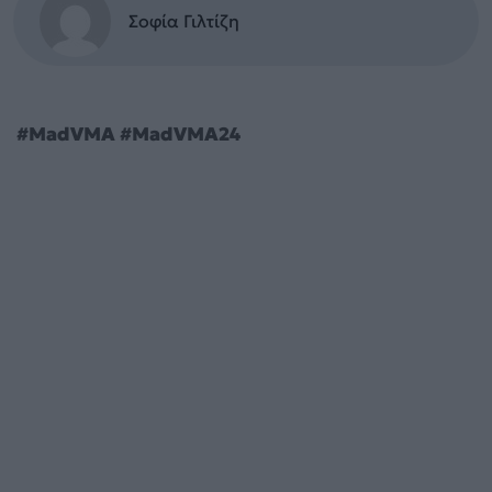
Σοφία Γιλτίζη
#MadVMA #MadVMA24