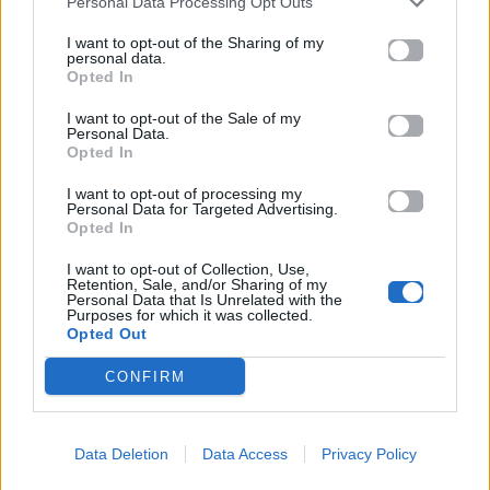
Personal Data Processing Opt Outs
26.06.2026
26.06.2026
I want to opt-out of the Sharing of my
personal data.
Opted In
I want to opt-out of the Sale of my
Personal Data.
Opted In
Life
Life
I want to opt-out of processing my
Personal Data for Targeted Advertising.
Opted In
Πού να μην
AKTOR: Δίπλα στους
κολυμπήσεις στην
νέους επιστήμονες με
I want to opt-out of Collection, Use,
Retention, Sale, and/or Sharing of my
Αττική: Οι 29
το πρόγραμμα
Personal Data that Is Unrelated with the
ακατάλληλες παραλίες
υποτροφιών
Purposes for which it was collected.
AKTOR4TheFuture
Opted Out
CONFIRM
25.06.2026
04.06.2026
Data Deletion
Data Access
Privacy Policy