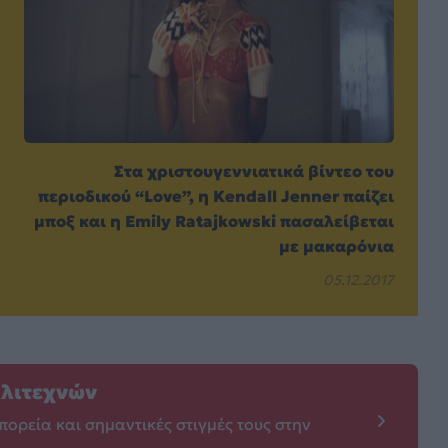
Στα χριστουγεννιατικά βίντεο του
περιοδικού “Love”, η Kendall Jenner παίζει
μποξ και η Emily Ratajkowski πασαλείβεται
με μακαρόνια
05.12.2017
λλιτεχνών
πορεία και σημαντικές στιγμές τους στην