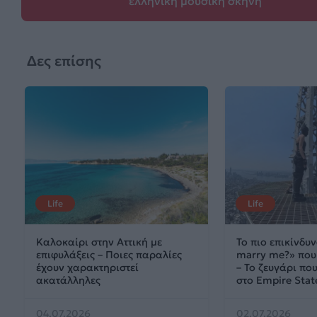
ελληνική μουσική σκηνή
Δες επίσης
Life
Life
Καλοκαίρι στην Αττική με
Το πιο επικίνδυν
επιφυλάξεις – Ποιες παραλίες
marry me?» που 
έχουν χαρακτηριστεί
– Το ζευγάρι π
ακατάλληλες
στο Empire Stat
04.07.2026
02.07.2026