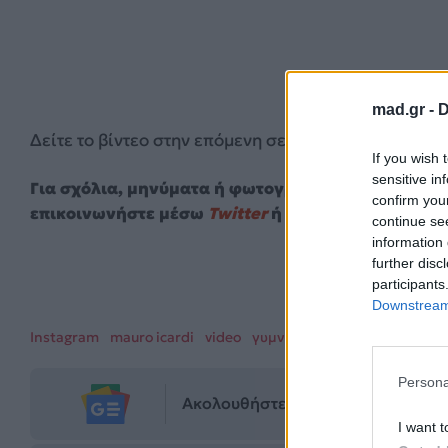
mad.gr -
D
Δείτε το βίντεο στην επόμενη σελίδα.
If you wish 
sensitive in
Για σχόλια, μηνύματα ή φωτογραφικό υλικό σχετι
confirm you
επικοινωνήστε μέσω
Twitter
ή ακολουθήστε μας σ
continue se
information 
1
further disc
participants
Downstream 
Instagram
mauro icardi
video
γυμνό
ποδοσφαιριστής
Persona
Ακολουθήστε το Mad.gr στο Goog
I want t