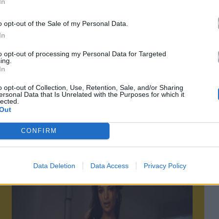
In
o opt-out of the Sale of my Personal Data.
In
to opt-out of processing my Personal Data for Targeted
ing.
τό το άρθρο
In
o opt-out of Collection, Use, Retention, Sale, and/or Sharing
ersonal Data that Is Unrelated with the Purposes for which it
lected.
Out
CONFIRM
Επόμενο
Data Deletion
Data Access
Privacy Policy