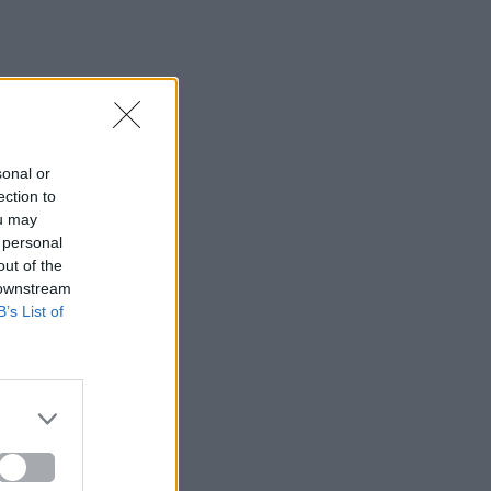
sonal or
ection to
ou may
 personal
out of the
 downstream
B’s List of