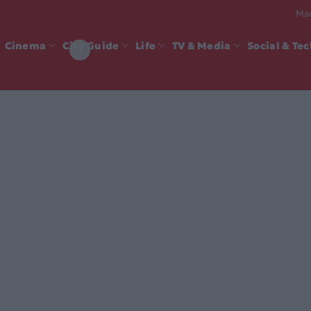
Mad
Cinema
City Guide
Life
TV & Media
Social & Te