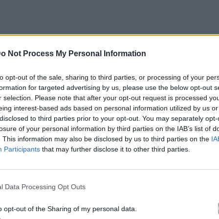
o Not Process My Personal Information
to opt-out of the sale, sharing to third parties, or processing of your per
formation for targeted advertising by us, please use the below opt-out s
κά με το
Mad.gr
, επισκεφτείτε μας στο
Facebook
,
r selection. Please note that after your opt-out request is processed y
το
Instagram
.
eing interest-based ads based on personal information utilized by us or
disclosed to third parties prior to your opt-out. You may separately opt-
2
losure of your personal information by third parties on the IAB’s list of
. This information may also be disclosed by us to third parties on the
IA
Participants
that may further disclose it to other third parties.
l Data Processing Opt Outs
le News
o opt-out of the Sharing of my personal data.