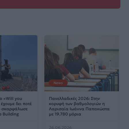
News
ο «Will you
Πανελλαδικές 2026: Στην
έχουμε δει ποτέ
κορυφή των βαθμολογιών η
ου σκαρφάλωσε
Λαρισαία Ιωάννα Παπακώστα
e Building
με 19.780 μόρια
26.06.2026