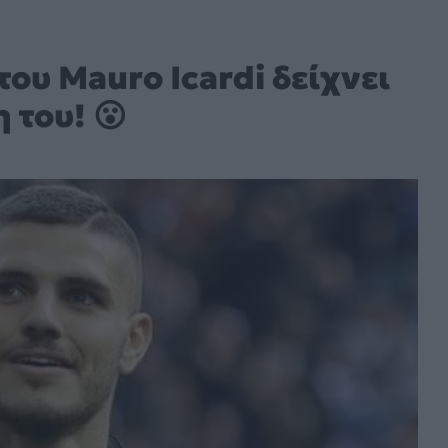
ου Mauro Icardi δείχνει
 του! 😮