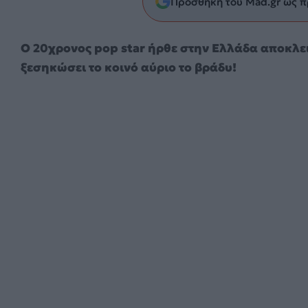
Προσθήκη του Mad.gr ως π
O 20χρονος pop star ήρθε στην Ελλάδα αποκλεισ
ξεσηκώσει το κοινό αύριο το βράδυ!