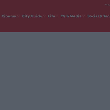
Mad
Cinema
City Guide
Life
TV & Media
Social & Te