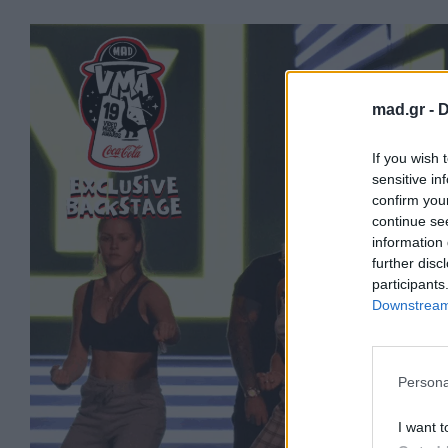
mad.gr -
D
If you wish 
sensitive in
confirm you
continue se
information 
further disc
participants
Downstream 
Persona
I want t