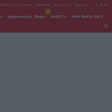
 Video Music Awards
MadWalk
Mad Forum
NyxDrop
ch
Διαγωνισμοί
Blogs
MAD TV
Mad Radio 106.2