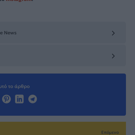
le News
τό το άρθρο
Επόμενο