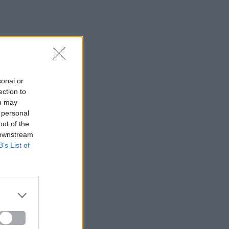
sonal or
ection to
ou may
 personal
out of the
 downstream
B’s List of