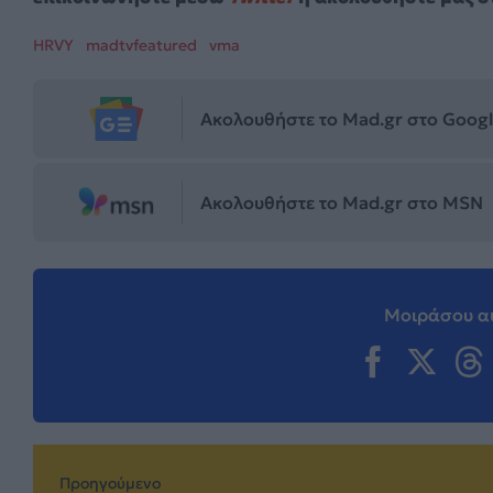
HRVY
madtvfeatured
vma
Ακολουθήστε το Mad.gr στο Goog
Ακολουθήστε το Mad.gr στο MSN
Μοιράσου αυ
Προηγούμενο