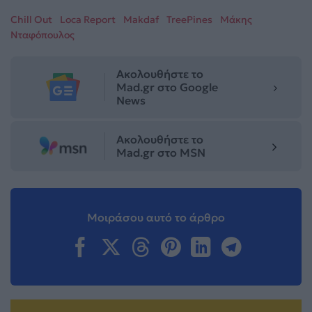
Chill Out
Loca Report
Makdaf
TreePines
Μάκης
Νταφόπουλος
Ακολουθήστε το
Mad.gr στο Google
News
Ακολουθήστε το
Mad.gr στο MSN
Μοιράσου αυτό το άρθρο