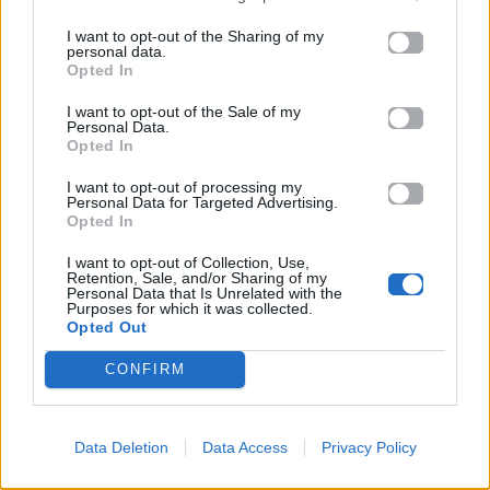
Καλοκαίρι στην Αττική
Το πιο επικίνδυνο
με επιφυλάξεις – Ποιες
«Will you marry me?»
I want to opt-out of the Sharing of my
personal data.
παραλίες έχουν
που έχουμε δει ποτέ –
Opted In
χαρακτηριστεί
Το ζευγάρι που
ακατάλληλες
σκαρφάλωσε στο
Empire State Building
I want to opt-out of the Sale of my
Personal Data.
Opted In
04.07.2026
02.07.2026
I want to opt-out of processing my
Personal Data for Targeted Advertising.
Opted In
I want to opt-out of Collection, Use,
Retention, Sale, and/or Sharing of my
Personal Data that Is Unrelated with the
Purposes for which it was collected.
Opted Out
News
Corporate News
CONFIRM
Πανελλαδικές 2026:
Μία κάρτα για όλες τις
Στην κορυφή των
προνοιακές παροχές!
βαθμολογιών η
Data Deletion
Data Access
Privacy Policy
Λαρισαία Ιωάννα
Παπακώστα με 19.780