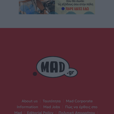
About us
|
Ταυτότητα
|
Mad Corporate
Information
|
Mad Jobs
|
Πώς να έρθεις στο
Mad
|
Editorial Policy
|
Πολιτική Απορρήτου
|