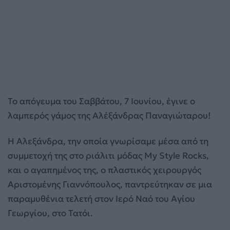
Το απόγευμα του Σαββάτου, 7 Ιουνίου, έγινε ο
λαμπερός γάμος της Αλέξάνδρας Παναγιώταρου!
Η Αλεξάνδρα, την οποία γνωρίσαμε μέσα από τη
συμμετοχή της στο ριάλιτι μόδας My Style Rocks,
και ο αγαπημένος της, ο πλαστικός χειρουργός
Αριστομένης Γιαννόπουλος, παντρεύτηκαν σε μια
παραμυθένια τελετή στον Ιερό Ναό του Αγίου
Γεωργίου, στο Τατόι.