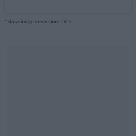
” data-instgrm-version=”8″>