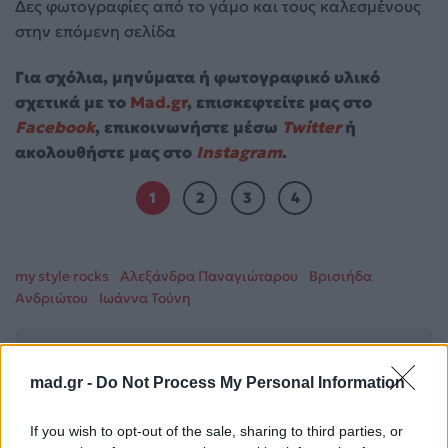
Δες φωτογραφίες από το γάμο και τους καλεσμένους
στην επόμενη σελίδα
Για σχόλια, μηνύματα ή φωτογραφικό υλικό
σχετικά με το
Mad.gr
, επισκεφτείτε μας στο
Facebook
, επικοινωνήστε μέσω
Twitter
ή
ακολουθήστε μας στο
Instagram
.
1
2
3
4
my style rocks
Αλεξάνδρα Παναγιώταρου
Βρισιήδα
Ανδριώτου
Ιωάννα Τούνη
Ακολουθήστε το
Mad.gr στο Google
mad.gr -
Do Not Process My Personal Information
News
If you wish to opt-out of the sale, sharing to third parties, or
Ακολουθήστε το