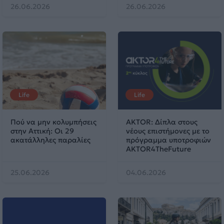
26.06.2026
26.06.2026
Life
Life
Πού να μην κολυμπήσεις
AKTOR: Δίπλα στους
στην Αττική: Οι 29
νέους επιστήμονες με το
ακατάλληλες παραλίες
πρόγραμμα υποτροφιών
AKTOR4TheFuture
25.06.2026
04.06.2026