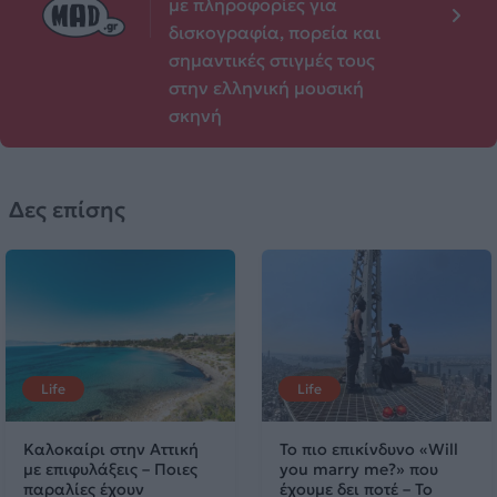
με πληροφορίες για
δισκογραφία, πορεία και
σημαντικές στιγμές τους
στην ελληνική μουσική
σκηνή
Δες επίσης
Life
Life
Καλοκαίρι στην Αττική
Το πιο επικίνδυνο «Will
με επιφυλάξεις – Ποιες
you marry me?» που
παραλίες έχουν
έχουμε δει ποτέ – Το