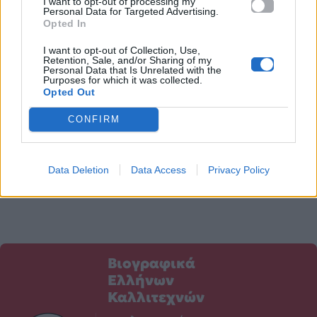
I want to opt-out of processing my
Personal Data for Targeted Advertising.
Opted In
Δες όλα τα videos με
Ο Justin Bieber και η
I want to opt-out of Collection, Use,
τις συνεργασίες των
Hailey Baldwin
Retention, Sale, and/or Sharing of my
Personal Data that Is Unrelated with the
Mad Video Music
αρραβωνιάστηκαν!
Purposes for which it was collected.
Awards 2018 by
Opted Out
09.07.2018
Coca-Cola and
CONFIRM
McDonald’s
#madVMA18
09.07.2018
Data Deletion
Data Access
Privacy Policy
Βιογραφικά
Ελλήνων
Καλλιτεχνών