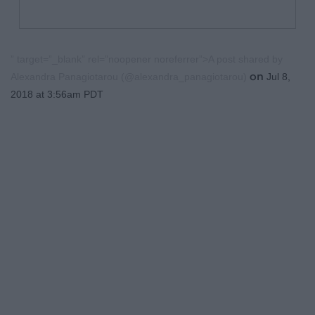
” target=”_blank” rel=”noopener noreferrer”>A post shared by
on
Alexandra Panagiotarou (@alexandra_panagiotarou)
Jul 8,
2018 at 3:56am PDT