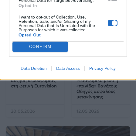
Personal Data for Targeted Advertising.
Opted In
25.06.2026
04.06.2026
I want to opt-out of Collection, Use,
Retention, Sale, and/or Sharing of my
Personal Data that Is Unrelated with the
Purposes for which it was collected.
Opted Out
CONFIRM
EUROVISION
Go out
Data Deletion
Data Access
Privacy Policy
ΕΡΤ: Εντυπωσιακή
Ηλεκτρικά πατίνια:
αύξηση κερδοφορίας
Μεταφορικό μέσο ή
στη φετινή Eurovision
«παγίδα» θανάτου;
Οδηγός ασφαλούς
μετακίνησης
20.05.2026
12.05.2026