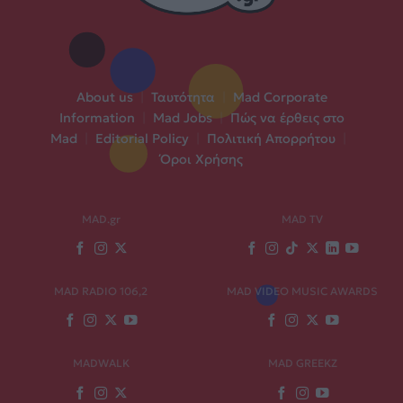
About us
|
Ταυτότητα
|
Mad Corporate
Information
|
Mad Jobs
|
Πώς να έρθεις στο
Mad
|
Editorial Policy
|
Πολιτική Απορρήτου
|
Όροι Χρήσης
MAD.gr
MAD TV
MAD RADIO 106,2
MAD VIDEO MUSIC AWARDS
MADWALK
MAD GREEKZ