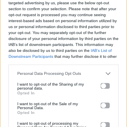
Πανελλαδικές 2026:
Μία κάρτα για όλες τις
targeted advertising by us, please use the below opt-out
Στην κορυφή των
προνοιακές παροχές!
section to confirm your selection. Please note that after your
βαθμολογιών η
opt-out request is processed you may continue seeing
Λαρισαία Ιωάννα
Παπακώστα με 19.780
interest-based ads based on personal information utilized by
μόρια
us or personal information disclosed to third parties prior to
your opt-out. You may separately opt-out of the further
disclosure of your personal information by third parties on the
26.06.2026
26.06.2026
IAB’s list of downstream participants. This information may
also be disclosed by us to third parties on the
IAB’s List of
Downstream Participants
that may further disclose it to other
third parties.
Personal Data Processing Opt Outs
I want to opt-out of the Sharing of my
Life
Life
personal data.
Opted In
Πού να μην
AKTOR: Δίπλα στους
I want to opt-out of the Sale of my
κολυμπήσεις στην
νέους επιστήμονες με
Personal Data.
Αττική: Οι 29
το πρόγραμμα
Opted In
ακατάλληλες παραλίες
υποτροφιών
AKTOR4TheFuture
I want to opt-out of processing my