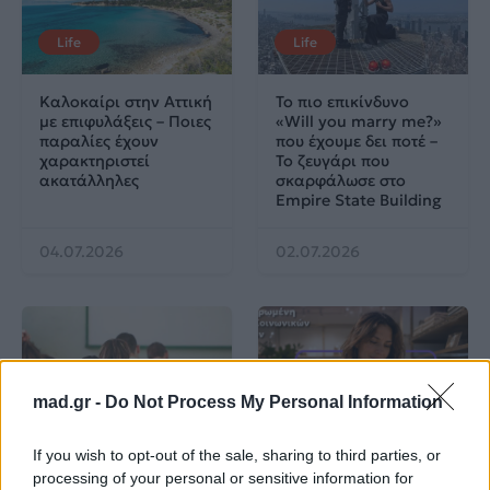
Life
Life
Καλοκαίρι στην Αττική
Το πιο επικίνδυνο
με επιφυλάξεις – Ποιες
«Will you marry me?»
παραλίες έχουν
που έχουμε δει ποτέ –
χαρακτηριστεί
Το ζευγάρι που
ακατάλληλες
σκαρφάλωσε στο
Empire State Building
04.07.2026
02.07.2026
mad.gr -
Do Not Process My Personal Information
News
Corporate News
If you wish to opt-out of the sale, sharing to third parties, or
processing of your personal or sensitive information for