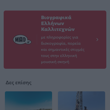
Βιογραφικά
Ελλήνων
Καλλιτεχνών
με πληροφορίες για
δισκογραφία, πορεία
και σημαντικές στιγμές
τους στην ελληνική
μουσική σκηνή
Δες επίσης