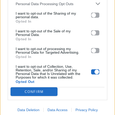
Personal Data Processing Opt Outs
26.06.2026
26.06.2026
I want to opt-out of the Sharing of my
personal data.
Opted In
I want to opt-out of the Sale of my
Personal Data.
Opted In
I want to opt-out of processing my
Life
Life
Personal Data for Targeted Advertising.
Opted In
Πού να μην
AKTOR: Δίπλα στους
I want to opt-out of Collection, Use,
κολυμπήσεις στην
νέους επιστήμονες με
Retention, Sale, and/or Sharing of my
Personal Data that Is Unrelated with the
Αττική: Οι 29
το πρόγραμμα
Purposes for which it was collected.
ακατάλληλες παραλίες
υποτροφιών
Opted Out
AKTOR4TheFuture
CONFIRM
25.06.2026
04.06.2026
Data Deletion
Data Access
Privacy Policy