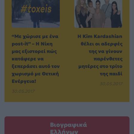
“Με χώρισε με ένα
H Kim Kardashian
post-it” – Η Νίκη
θέλει οι αδερφές
μας εξιστορεί πώς
της να γίνουν
κατάφερε να
παρένθετες
ξεπεράσει αυτό τον
μητέρες στο τρίτο
χωρισμό με Θετική
της παιδί
Ενέργεια!
30.05.2017
30.05.2017
Βιογραφικά
Ελλήνων