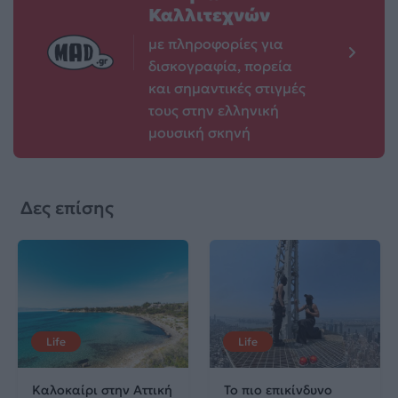
Καλλιτεχνών
με πληροφορίες για
δισκογραφία, πορεία
και σημαντικές στιγμές
τους στην ελληνική
μουσική σκηνή
Δες επίσης
Life
Life
Καλοκαίρι στην Αττική
Το πιο επικίνδυνο