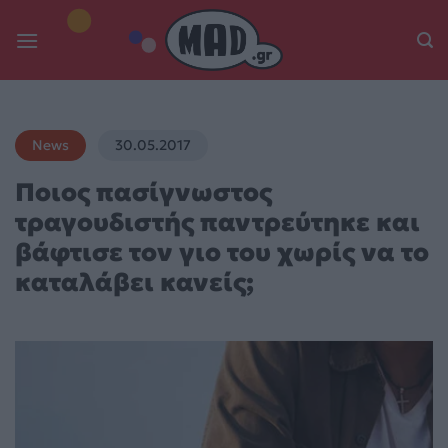
Skip
to
content
News
30.05.2017
Ποιος πασίγνωστος
τραγουδιστής παντρεύτηκε και
βάφτισε τον γιο του χωρίς να το
καταλάβει κανείς;