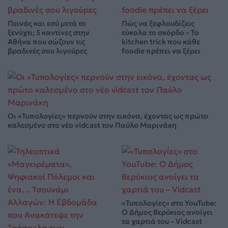
Πεινάς και εσύ μετά το
Πώς να ξεφλουδίζεις
ξενύχτι; 5 καντίνες στην
εύκολα το σκόρδο – Το
Αθήνα που σώζουν τις
kitchen trick που κάθε
βραδινές σου λιγούρες
foodie πρέπει να ξέρει
Οι «Τυπολογίες» περνούν στην εικόνα, έχοντας ως πρώτο
καλεσμένο στο νέο vidcast τον Παύλο Μαρινάκη
«Τυπολογίες» στο YouTube:
Ο Δήμος Βερύκιος ανοίγει
τα χαρτιά του – Vidcast