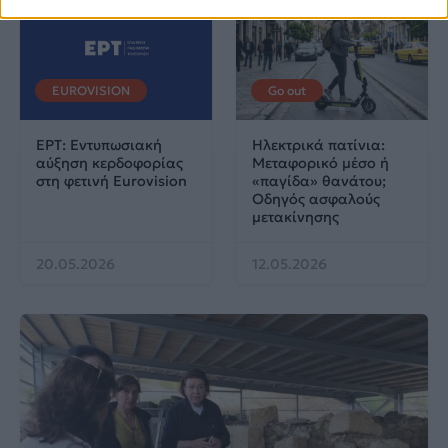
EUROVISION
Go out
ΕΡΤ: Εντυπωσιακή
Ηλεκτρικά πατίνια:
αύξηση κερδοφορίας
Μεταφορικό μέσο ή
στη φετινή Eurovision
«παγίδα» θανάτου;
Οδηγός ασφαλούς
μετακίνησης
20.05.2026
12.05.2026