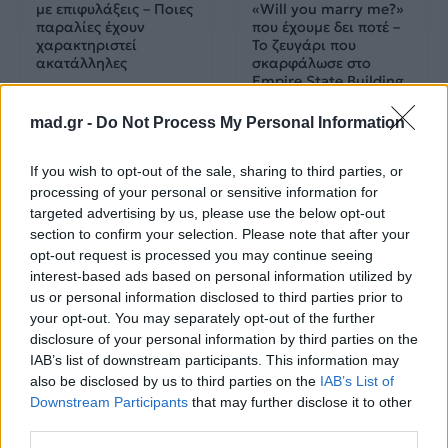
με επιφυλάξεις – Ποιες
«Will you marry me?»
παραλίες έχουν
που έχουμε δει ποτέ –
χαρακτηριστεί
Το ζευγάρι που
ακατάλληλες
σκαρφάλωσε στο
Empire State Building
mad.gr -
Do Not Process My Personal Information
04.07.2026
02.07.2026
If you wish to opt-out of the sale, sharing to third parties, or
processing of your personal or sensitive information for
targeted advertising by us, please use the below opt-out
section to confirm your selection. Please note that after your
opt-out request is processed you may continue seeing
interest-based ads based on personal information utilized by
News
Corporate News
us or personal information disclosed to third parties prior to
your opt-out. You may separately opt-out of the further
disclosure of your personal information by third parties on the
Πανελλαδικές 2026:
Μία κάρτα για όλες τις
IAB’s list of downstream participants. This information may
Στην κορυφή των
προνοιακές παροχές!
also be disclosed by us to third parties on the
IAB’s List of
βαθμολογιών η
Λαρισαία Ιωάννα
Downstream Participants
that may further disclose it to other
Παπακώστα με 19.780
third parties.
μόρια