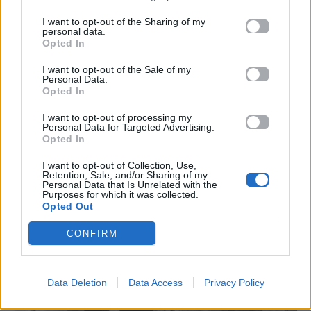
I want to opt-out of the Sharing of my
personal data.
EUROVISION
Go out
Opted In
I want to opt-out of the Sale of my
ΕΡΤ: Εντυπωσιακή
Ηλεκτρικά πατίνια:
Personal Data.
αύξηση κερδοφορίας
Μεταφορικό μέσο ή
Opted In
στη φετινή Eurovision
«παγίδα» θανάτου;
Οδηγός ασφαλούς
I want to opt-out of processing my
μετακίνησης
Personal Data for Targeted Advertising.
Opted In
20.05.2026
12.05.2026
I want to opt-out of Collection, Use,
Retention, Sale, and/or Sharing of my
Personal Data that Is Unrelated with the
Purposes for which it was collected.
Opted Out
CONFIRM
Data Deletion
Data Access
Privacy Policy