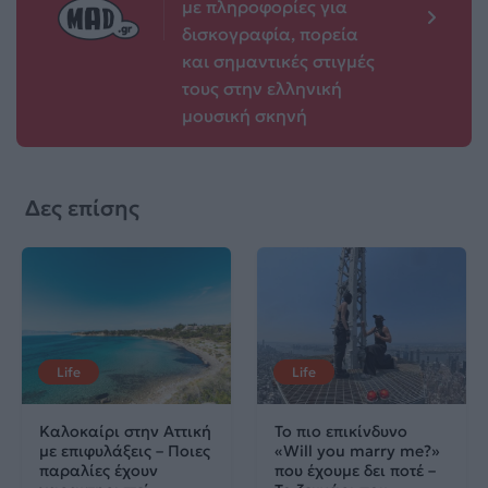
με πληροφορίες για
δισκογραφία, πορεία
και σημαντικές στιγμές
τους στην ελληνική
μουσική σκηνή
Δες επίσης
Life
Life
Καλοκαίρι στην Αττική
Το πιο επικίνδυνο
με επιφυλάξεις – Ποιες
«Will you marry me?»
παραλίες έχουν
που έχουμε δει ποτέ –