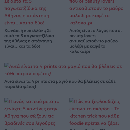
Χωνάκι ή κυπελλάκι; Σε
Αυτός είναι ο λόγος που οι
αυτά τα 5 παγωτατζίδικα
beauty lovers
της Αθήνας η απάντηση
αντικαθιστούν το μαύρο
είναι…και τα δύο!
μολύβι με καφέ το
καλοκαίρι
Αυτά είναι τα 4 prints στα μαγιό που θα βλέπεις σε κάθε
παραλία φέτος!