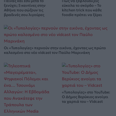
Πεινάς και εσύ μετά το
Πώς να ξεφλουδίζεις
ξενύχτι; 5 καντίνες στην
εύκολα το σκόρδο – Το
Αθήνα που σώζουν τις
kitchen trick που κάθε
βραδινές σου λιγούρες
foodie πρέπει να ξέρει
Οι «Τυπολογίες» περνούν στην εικόνα, έχοντας ως πρώτο
καλεσμένο στο νέο vidcast τον Παύλο Μαρινάκη
«Τυπολογίες» στο YouTube:
Ο Δήμος Βερύκιος ανοίγει
τα χαρτιά του – Vidcast