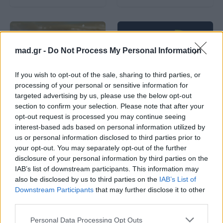
mad.gr -
Do Not Process My Personal Information
If you wish to opt-out of the sale, sharing to third parties, or
Life
Life
processing of your personal or sensitive information for
targeted advertising by us, please use the below opt-out
Πού να μην
AKTOR: Δίπλα στους
section to confirm your selection. Please note that after your
κολυμπήσεις στην
νέους επιστήμονες με
opt-out request is processed you may continue seeing
Αττική: Οι 29
το πρόγραμμα
interest-based ads based on personal information utilized by
ακατάλληλες παραλίες
υποτροφιών
us or personal information disclosed to third parties prior to
AKTOR4TheFuture
your opt-out. You may separately opt-out of the further
disclosure of your personal information by third parties on the
25.06.2026
04.06.2026
IAB’s list of downstream participants. This information may
also be disclosed by us to third parties on the
IAB’s List of
Downstream Participants
that may further disclose it to other
third parties.
Personal Data Processing Opt Outs