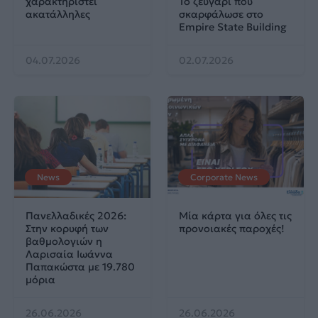
χαρακτηριστεί
Το ζευγάρι που
ακατάλληλες
σκαρφάλωσε στο
Empire State Building
04.07.2026
02.07.2026
News
Corporate News
Πανελλαδικές 2026:
Μία κάρτα για όλες τις
Στην κορυφή των
προνοιακές παροχές!
βαθμολογιών η
Λαρισαία Ιωάννα
Παπακώστα με 19.780
μόρια
26.06.2026
26.06.2026