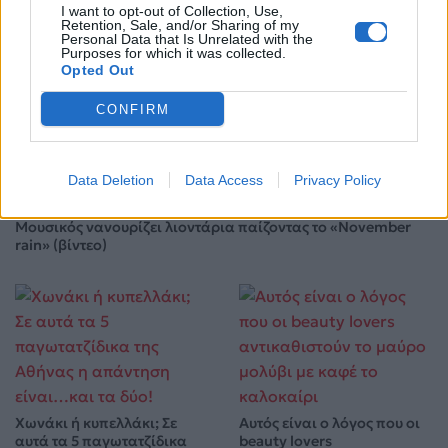
I want to opt-out of Collection, Use,
Η αποκάλυψη του αιώνα στην Αμφίπολη: Ολόκληρος
Retention, Sale, and/or Sharing of my
Personal Data that Is Unrelated with the
ο Τύμβος Καστά «ζωντανεύει» ξανά
Purposes for which it was collected.
Opted Out
12.05.2026
CONFIRM
Data Deletion
Data Access
Privacy Policy
Μουσικός νανουρίζει λιοντάρια παίζοντας το «November
rain» (βίντεο)
Χωνάκι ή κυπελλάκι; Σε
Αυτός είναι ο λόγος που οι
αυτά τα 5 παγωτατζίδικα
beauty lovers