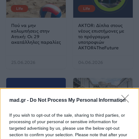
Life
Life
Πού να μην
AKTOR: Δίπλα στους
κολυμπήσεις στην
νέους επιστήμονες με
Αττική: Οι 29
το πρόγραμμα
ακατάλληλες παραλίες
υποτροφιών
AKTOR4TheFuture
25.06.2026
04.06.2026
mad.gr -
Do Not Process My Personal Information
EUROVISION
Go out
If you wish to opt-out of the sale, sharing to third parties, or
processing of your personal or sensitive information for
targeted advertising by us, please use the below opt-out
ΕΡΤ: Εντυπωσιακή
Ηλεκτρικά πατίνια:
section to confirm your selection. Please note that after your
αύξηση κερδοφορίας
Μεταφορικό μέσο ή