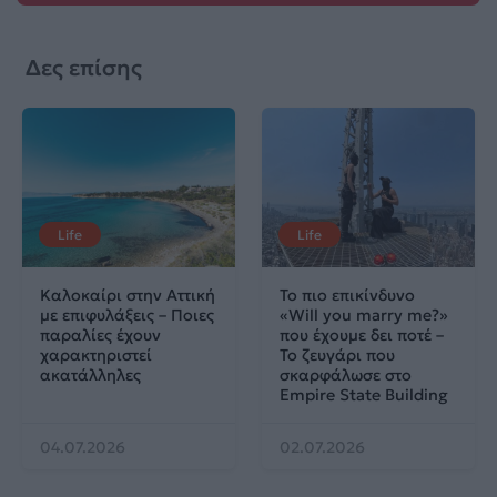
Δες επίσης
Life
Life
Καλοκαίρι στην Αττική
Το πιο επικίνδυνο
με επιφυλάξεις – Ποιες
«Will you marry me?»
παραλίες έχουν
που έχουμε δει ποτέ –
χαρακτηριστεί
Το ζευγάρι που
ακατάλληλες
σκαρφάλωσε στο
Empire State Building
04.07.2026
02.07.2026