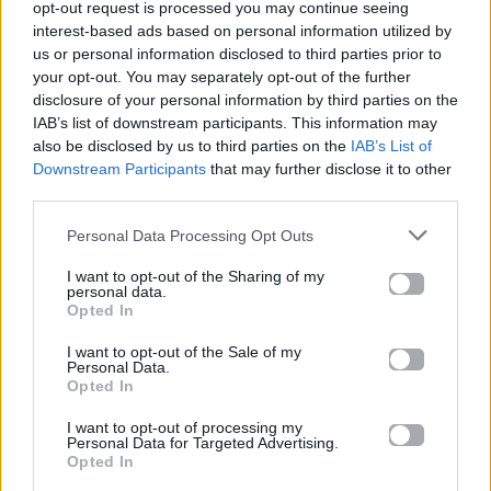
opt-out request is processed you may continue seeing
στη φετινή Eurovision
«παγίδα» θανάτου;
Οδηγός ασφαλούς
interest-based ads based on personal information utilized by
μετακίνησης
us or personal information disclosed to third parties prior to
your opt-out. You may separately opt-out of the further
20.05.2026
12.05.2026
disclosure of your personal information by third parties on the
IAB’s list of downstream participants. This information may
also be disclosed by us to third parties on the
IAB’s List of
Downstream Participants
that may further disclose it to other
third parties.
Personal Data Processing Opt Outs
I want to opt-out of the Sharing of my
personal data.
Opted In
I want to opt-out of the Sale of my
Personal Data.
Opted In
I want to opt-out of processing my
Personal Data for Targeted Advertising.
Life
Opted In